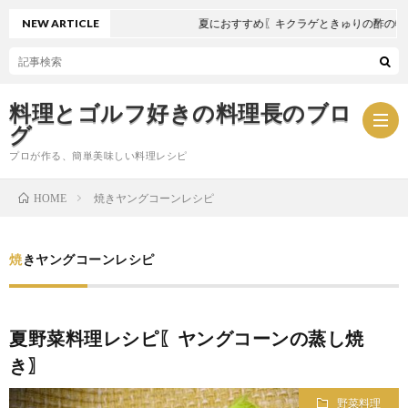
NEW ARTICLE
夏におすすめ〖キクラゲときゅりの酢の物〗
料理とゴルフ好きの料理長のブロ
グ
プロが作る、簡単美味しい料理レシピ
焼きヤングコーンレシピ
HOME
お
焼きヤングコーンレシピ
問
プ
い
ラ
夏野菜料理レシピ〖ヤングコーンの蒸し焼
き〗
合
イ
野菜料理