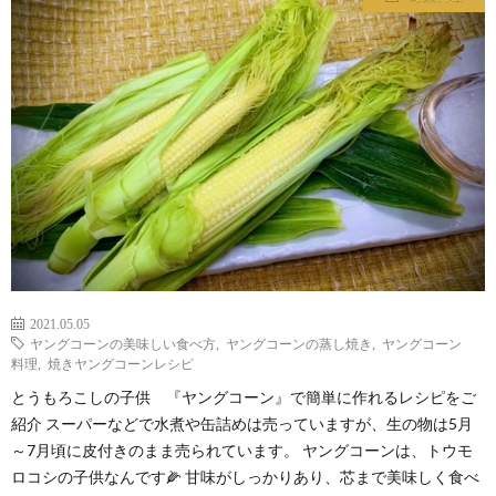
わ
バ
せ
シ
ー
ポ
リ
シ
2021.05.05
ヤングコーンの美味しい食べ方
,
ヤングコーンの蒸し焼き
,
ヤングコーン
料理
,
焼きヤングコーンレシピ
ー
とうもろこしの子供 『ヤングコーン』で簡単に作れるレシピをご
紹介 スーパーなどで水煮や缶詰めは売っていますが、生の物は5月
～7月頃に皮付きのまま売られています。 ヤングコーンは、トウモ
ロコシの子供なんです🌽 甘味がしっかりあり、芯まで美味しく食べ