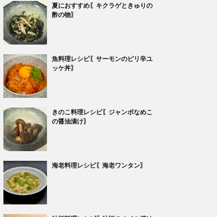
夏におすすめ〖キクラゲときゅりの
酢の物〗
魚料理レシピ〖サーモンのピリ辛ユ
ッケ丼〗
きのこ料理レシピ〖ジャンボなめこ
の醤油漬け〗
海老料理レシピ〖海老ワンタン〗