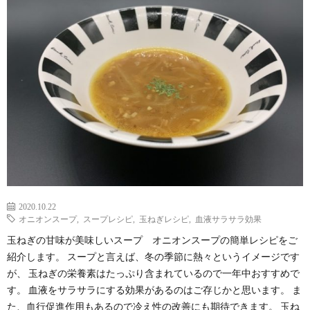
わ
バ
せ
シ
ー
ポ
リ
シ
2020.10.22
オニオンスープ
,
スープレシピ
,
玉ねぎレシピ
,
血液サラサラ効果
ー
玉ねぎの甘味が美味しいスープ オニオンスープの簡単レシピをご
紹介します。 スープと言えば、冬の季節に熱々というイメージです
が、 玉ねぎの栄養素はたっぷり含まれているので一年中おすすめで
す。 血液をサラサラにする効果があるのはご存じかと思います。 ま
た、血行促進作用もあるので冷え性の改善にも期待できます。 玉ね