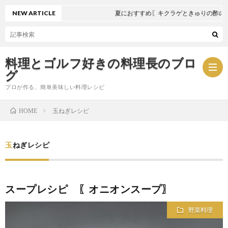
NEW ARTICLE
夏におすすめ〖キクラゲときゅりの酢の物
料理とゴルフ好きの料理長のブロ
グ
プロが作る、簡単美味しい料理レシピ
玉ねぎレシピ
HOME
お
玉ねぎレシピ
問
プ
い
ラ
スープレシピ 〖オニオンスープ〗
合
イ
野菜料理