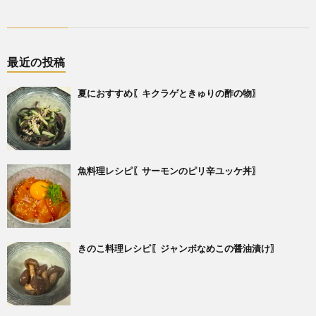
最近の投稿
夏におすすめ〖キクラゲときゅりの酢の物〗
魚料理レシピ〖サーモンのピリ辛ユッケ丼〗
きのこ料理レシピ〖ジャンボなめこの醤油漬け〗