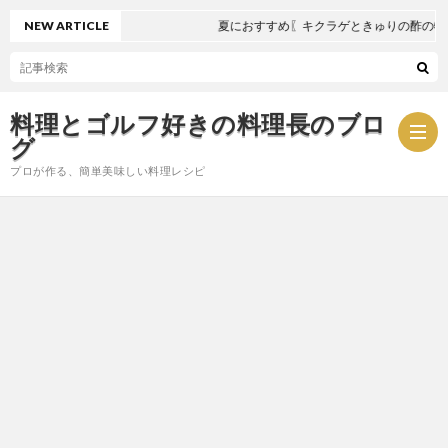
NEW ARTICLE
夏におすすめ〖キクラゲときゅりの酢の物〗
料理とゴルフ好きの料理長のブロ
グ
プロが作る、簡単美味しい料理レシピ
お
問
プ
い
ラ
合
イ