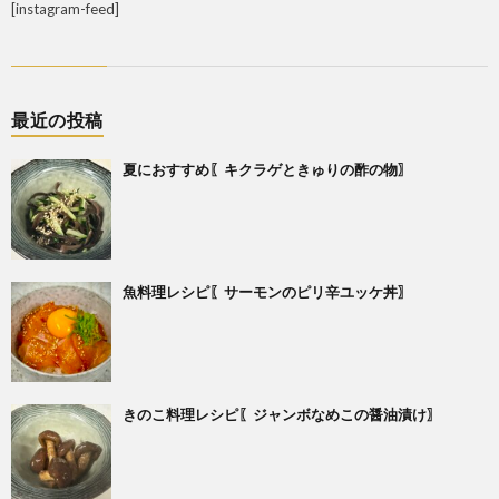
[instagram-feed]
最近の投稿
夏におすすめ〖キクラゲときゅりの酢の物〗
魚料理レシピ〖サーモンのピリ辛ユッケ丼〗
きのこ料理レシピ〖ジャンボなめこの醤油漬け〗