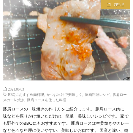
肉料理
2021.06.03
BBQにおすすめ肉料理
,
かつお出汁で美味しく
,
豚肉料理レシピ
,
豚肩ロー
スの一味焼き
,
豚肩ロースを使った料理
豚肩ロースの一味焼きの作り方をご紹介します。 豚肩ロース肉に一
味などを振りかけ焼いただけの、簡単 美味しいレシピです。 家で
も野外でのBBQにもおすすめです。 豚肩ロースは生姜焼きやカレー
など色々な料理に使いやすい、美味しいお肉です。 国産と違い、輸