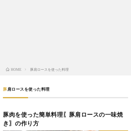
わ
バ
せ
シ
ー
ポ
リ
豚肩ロースを使った料理
HOME
シ
豚肩ロースを使った料理
ー
豚肉を使った簡単料理〖豚肩ロースの一味焼
き〗の作り方