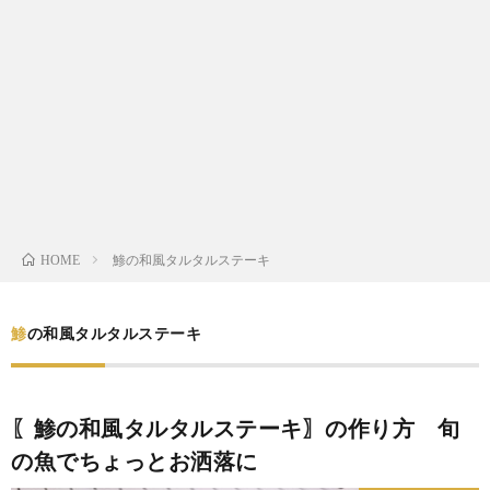
わ
バ
せ
シ
ー
ポ
リ
鯵の和風タルタルステーキ
HOME
シ
鯵の和風タルタルステーキ
ー
〖鯵の和風タルタルステーキ〗の作り方 旬
の魚でちょっとお洒落に