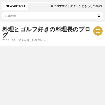
NEW ARTICLE
夏におすすめ〖キクラゲときゅりの酢の物〗
料理とゴルフ好きの料理長のブロ
グ
プロが作る、簡単美味しい料理レシピ
お
問
プ
い
ラ
合
イ