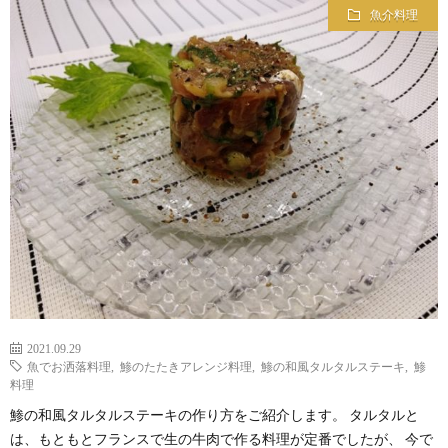
魚介料理
2021.09.29
魚でお洒落料理
,
鯵のたたきアレンジ料理
,
鯵の和風タルタルステーキ
,
鯵
料理
鯵の和風タルタルステーキの作り方をご紹介します。 タルタルと
は、もともとフランスで生の牛肉で作る料理が定番でしたが、 今で