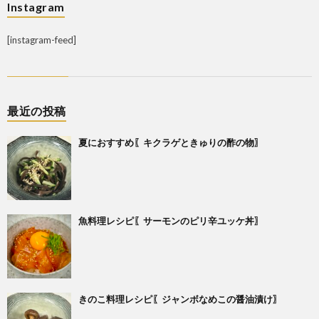
Instagram
[instagram-feed]
最近の投稿
夏におすすめ〖キクラゲときゅりの酢の物〗
魚料理レシピ〖サーモンのピリ辛ユッケ丼〗
きのこ料理レシピ〖ジャンボなめこの醤油漬け〗