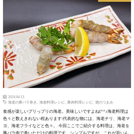
2024.04.13
海老の豚バラ巻き
,
海老料理レシピ
,
豚肉料理レシピ
,
酒のつまみ
食感が楽しいプリっプリの海老。美味しいですよね(^^♪海老料理は
色々と数えきれない程あります❕代表的な物には、海老チリ、海老マ
ヨ、海老フライなどと色々。 今回ここでご紹介する料理は、海老を
豚バラ肉で巻いただけの料理です。シンプルですが、これが旨いん