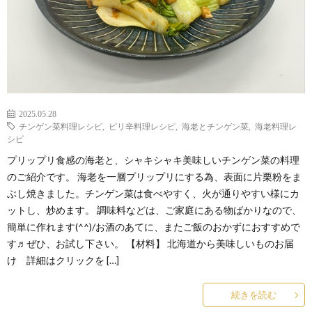
2025.05.28
チンゲン菜料理レシピ
,
ピリ辛料理レシピ
,
海老とチンゲン菜
,
海老料理レ
シピ
プリップリ食感の海老と、シャキシャキ美味しいチンゲン菜の料理
のご紹介です。 海老を一層プリップリにする為、表面に片栗粉をま
ぶし焼きました。チンゲン菜は食べやすく、火が通りやすい様にカ
ットし、炒めます。 調味料などは、ご家庭にある物ばかりなので、
簡単に作れます(^^)/お酒のあてに、またご飯のおかずにおすすめで
す♬ぜひ、お試し下さい。 【材料】 北海道から美味しいものお届
け 詳細はクリックを […]
続きを読む