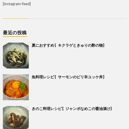
[instagram-feed]
最近の投稿
夏におすすめ〖キクラゲときゅりの酢の物〗
魚料理レシピ〖サーモンのピリ辛ユッケ丼〗
きのこ料理レシピ〖ジャンボなめこの醤油漬け〗