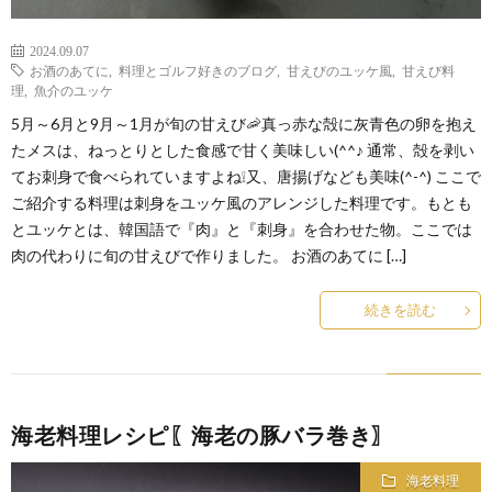
2024.09.07
お酒のあてに
,
料理とゴルフ好きのブログ
,
甘えびのユッケ風
,
甘えび料
理
,
魚介のユッケ
5月～6月と9月～1月が旬の甘えび🦐真っ赤な殻に灰青色の卵を抱え
たメスは、ねっとりとした食感で甘く美味しい(^^♪ 通常、殻を剥い
てお刺身で食べられていますよね❕又、唐揚げなども美味(^-^) ここで
ご紹介する料理は刺身をユッケ風のアレンジした料理です。もとも
とユッケとは、韓国語で『肉』と『刺身』を合わせた物。ここでは
肉の代わりに旬の甘えびで作りました。 お酒のあてに […]
続きを読む
海老料理レシピ〖海老の豚バラ巻き〗
海老料理