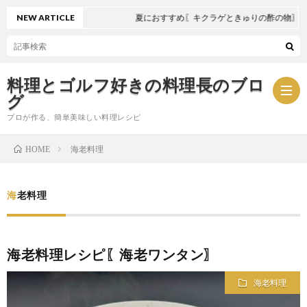
NEW ARTICLE
夏におすすめ〖キクラゲときゅりの酢の物〗
料理とゴルフ好きの料理長のブロ
グ
プロが作る、簡単美味しい料理レシピ
海老料理
HOME
お
海老料理
問
プ
い
ラ
海老料理レシピ〖海老ワンタン〗
合
イ
海老料理