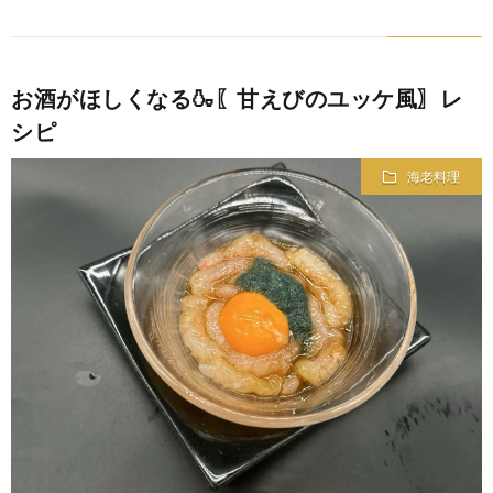
お酒がほしくなる🍶〖甘えびのユッケ風〗レ
シピ
海老料理