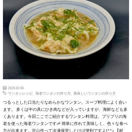
わ
バ
せ
シ
ー
ポ
リ
シ
2026.02.06
ワンタンレシピ
,
海老ワンタンの作り方
,
美味しいワンタンの作り方
ー
つるっとした口当たりなめらかなワンタン。スープ料理によく合い
ます。 多くは中の具にひき肉などが入っていますが、海鮮なども多
くあります。今回ここでご紹介するワンタン料理は、プリプリの海
老を使った海老ワンタンです🦐 簡単に作れて美味しく、色々な食べ
方が出来ます。沢山作って冷凍保管しとけば便利ですよ(^^♪ 【材