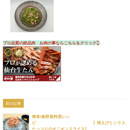
プロ品質の絶品肉 お肉の事ならこちらをクリック👆
前の記事
簡単❕春野菜料理レシ
ピ 〖桜えびとシラス
たっぷりのオニオンスライス〗