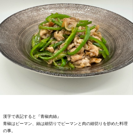
わ
バ
せ
シ
ー
ポ
リ
シ
ー
漢字で表記すると『青椒肉絲』
青椒はピーマン、絲は細切りでピーマンと肉の細切りを炒めた料理
の事。