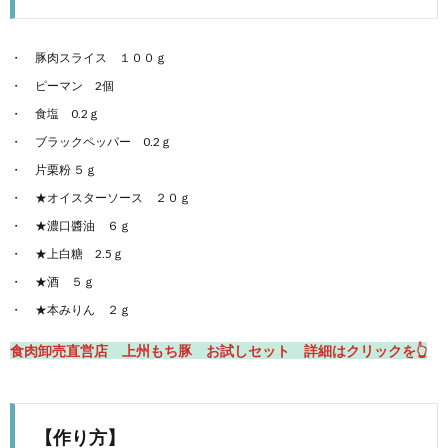
豚肉スライス １００ｇ
ピーマン 2個
食塩 0.2ｇ
ブラックペッパー 0.2ｇ
片栗粉 ５ｇ
★オイスターソース ２０ｇ
★濃口醬油 ６ｇ
★上白糖 2.5ｇ
★酒 ５ｇ
★本みりん ２ｇ
食肉卸売直営店 上州もち豚 お試しセット 詳細はクリックを👆
【作り方】