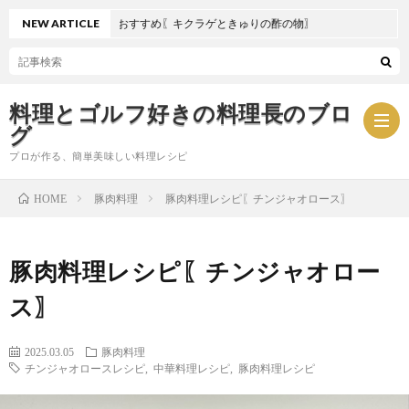
NEW ARTICLE
夏におすすめ〖キクラゲときゅりの酢の物〗
料理とゴルフ好きの料理長のブロ
グ
プロが作る、簡単美味しい料理レシピ
豚肉料理
豚肉料理レシピ〖チンジャオロース〗
HOME
お
豚肉料理レシピ〖チンジャオロー
問
プ
ス〗
い
ラ
2025.03.05
豚肉料理
合
イ
チンジャオロースレシピ
,
中華料理レシピ
,
豚肉料理レシピ