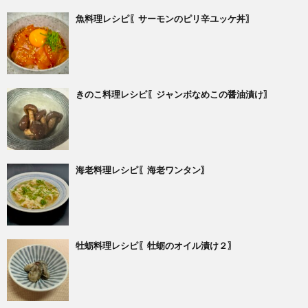
魚料理レシピ〖サーモンのピリ辛ユッケ丼〗
きのこ料理レシピ〖ジャンボなめこの醤油漬け〗
海老料理レシピ〖海老ワンタン〗
牡蛎料理レシピ〖牡蛎のオイル漬け２〗