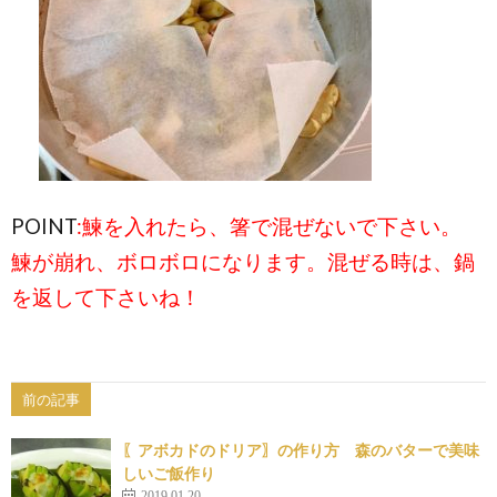
POINT
:鰊を入れたら、箸で混ぜないで下さい。
鰊が崩れ、ボロボロになります。混ぜる時は、鍋
を返して下さいね！
前の記事
〖アボカドのドリア〗の作り方 森のバターで美味
しいご飯作り
2019.01.20