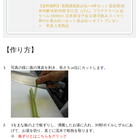
【送料無料】 若鶴酒造飲み比べ4本セット 苗加屋 純
米吟醸 玲碧 玲橙 辛口 玄（げん）プラチナラベル 金
ラベル 1800ml . 日本酒 女子会 お酒 宅飲み スッキリ
華やか 飲み比べセット 飲み比べ ギフト プレゼン
ト 常温 人気商品
【作り方】
写真の様に蕗の薄皮を剥き、長さ５㎝位にカットします
。
1をまな板の上で板ずりし、沸騰したお湯に入れ、30秒ボイルしザルにあ
げて、お湯を切り、直ぐに流水で粗熱を取ります。
※
板ずりとはこちらをクリック