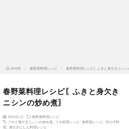
わ
バ
せ
シ
ー
ポ
リ
春野菜料理レシピ
春野菜料理レシピ〖ふきと身欠きニシン
HOME
シ
春野菜料理レシピ〖ふきと身欠き
ー
ニシンの炒め煮〗
2019.01.22
春野菜料理レシピ
フキと身欠きニシンの炒め煮
,
フキ料理レシピ
,
春野菜レシピ
,
竹の子料
理
,
身欠きにしん料理レシピ