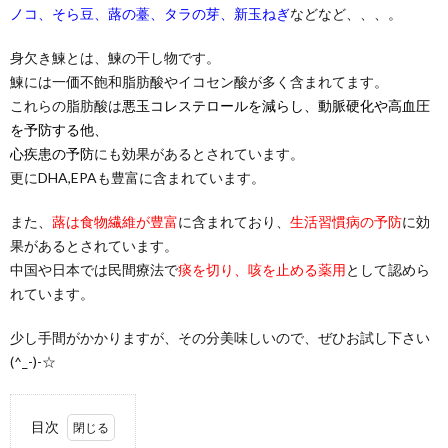
ノコ、そら豆、蕗の薹、タラの芽、新玉ねぎ
などなど、、、。
身欠き鰊とは、鰊の干し物です。
鰊には一価不飽和脂肪酸やイコセン酸が多く含まれてます。
これらの脂肪酸は
悪玉コレステロールを減らし、動脈硬化や高血圧
を予防する他、
心疾患の予防
にも効果があるとされています。
更にDHA,EPAも豊富に含まれています。
また、
蕗は食物繊維が豊富
に含まれており、
生活習慣病の予防
に効
果があるとされています。
中国や日本では民間療法で
痰を切り、咳を止める薬用
として認めら
れています。
少し手間がかかりますが、その分美味しいので、ぜひお試し下さい
(^_-)-☆
目次