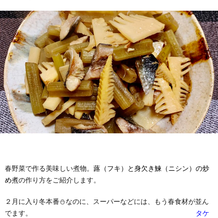
春野菜で作る美味しい煮物。
蕗（フキ）と身欠き鰊（ニシン）の炒
め煮
の作り方をご紹介します。
２月に入り冬本番⛄なのに、スーパーなどには、もう春食材が並ん
でます。
タケ