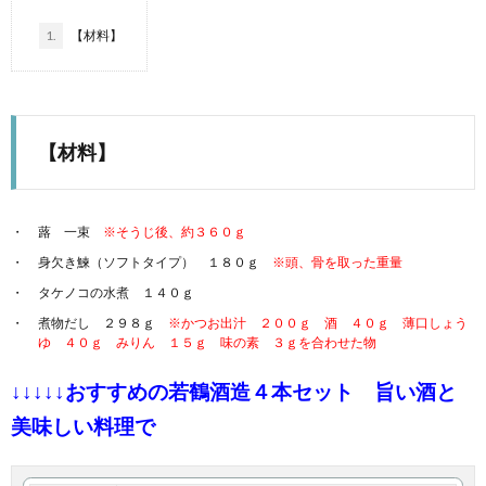
1.
【材料】
【材料】
蕗 一束
※そうじ後、約３６０ｇ
身欠き鰊（ソフトタイプ） １８０ｇ
※頭、骨を取った重量
タケノコの水煮 １４０ｇ
煮物だし ２９８ｇ
※かつお出汁 ２００ｇ 酒 ４０ｇ 薄口しょう
ゆ ４０ｇ みりん １５ｇ 味の素 ３ｇを合わせた物
↓↓↓↓↓おすすめの若鶴酒造４本セット 旨い酒と
美味しい料理で