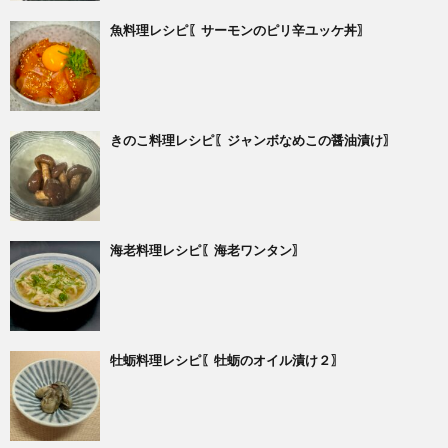
魚料理レシピ〖サーモンのピリ辛ユッケ丼〗
きのこ料理レシピ〖ジャンボなめこの醤油漬け〗
海老料理レシピ〖海老ワンタン〗
牡蛎料理レシピ〖牡蛎のオイル漬け２〗