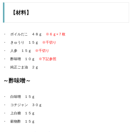
【材料】
ボイルだこ ４８ｇ
※６ｇ×７枚
きゅうり １５ｇ
※千切り
人参 １５ｇ
※千切り
酢味噌 １０ｇ
※下記参照
純正ごま油 ２ｇ
～酢味噌～
白味噌 １５ｇ
コチジャン ３０ｇ
上白糖 １５ｇ
穀物酢 １５ｇ