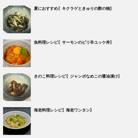
夏におすすめ〖キクラゲときゅりの酢の物〗
魚料理レシピ〖サーモンのピリ辛ユッケ丼〗
きのこ料理レシピ〖ジャンボなめこの醤油漬け〗
海老料理レシピ〖海老ワンタン〗