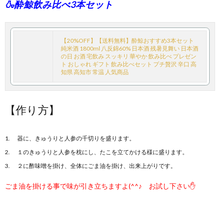
🍶酔鯨飲み比べ3本セット
【20%OFF】【送料無料】酔鯨おすすめ3本セット
純米酒 1800ml 八反錦60% 日本酒 残暑見舞い 日本酒
の日 お酒 宅飲み スッキリ 華やか 飲み比べ プレゼン
ト おしゃれ ギフト 飲み比べセット プチ贅沢 辛口 高
知県 高知市 常温 人気商品
【作り方】
器に、きゅうりと人参の千切りを盛ります。
１のきゅうりと人参を枕にし、たこを立てかける様に盛ります。
２に酢味噌を掛け、全体にごま油を掛け、出来上がりです。
ごま油を掛ける事で味が引き立ちますよ(^^♪ お試し下さい✋