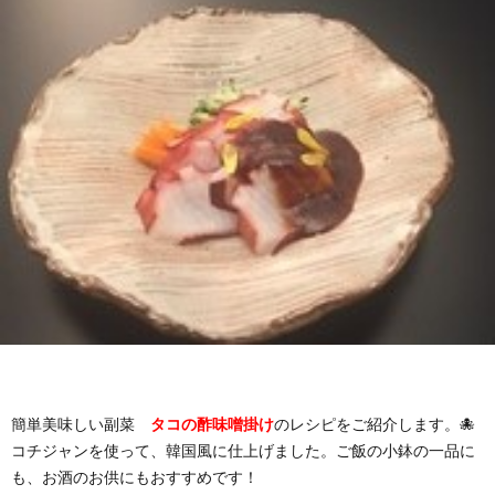
わ
バ
せ
シ
ー
ポ
リ
シ
ー
簡単美味しい副菜
タコの酢味噌掛け
のレシピをご紹介します。🐙
コチジャンを使って、韓国風に仕上げました。ご飯の小鉢の一品に
も、お酒のお供にもおすすめです！