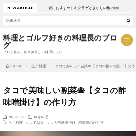
NEW ARTICLE
夏におすすめ〖キクラゲときゅりの酢の物〗
料理とゴルフ好きの料理長のブロ
グ
プロが作る、簡単美味しい料理レシピ
魚介料理
タコで美味しい副菜🐙【タコの酢味噌掛け】の作
HOME
お
タコで美味しい副菜🐙【タコの酢
問
プ
味噌掛け】の作り方
い
ラ
2019.01.27
魚介料理
合
イ
たこ料理
,
タコで副菜
,
タコの酢味噌掛け
,
酢味噌の作り方