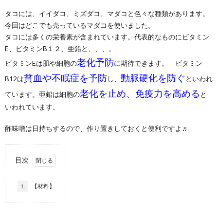
タコには、イイダコ、ミズダコ、マダコと色々な種類があります。
今回はどこでも売っているマダコを使いました。
タコには多くの栄養素が含まれています。代表的なものにビタミン
E、ビタミンB１２、亜鉛と、、、。
老化予防
ビタミンEは肌や細胞の
に期待できます。 ビタミン
貧血や不眠症を予防
動脈硬化を防ぐ
B12は
し、
といわれ
老化を止め、免疫力を高める
ています。亜鉛は細胞の
と
いわれています。
酢味噌は日持ちするので、作り置きしておくと便利ですよ♬
目次
1.
【材料】