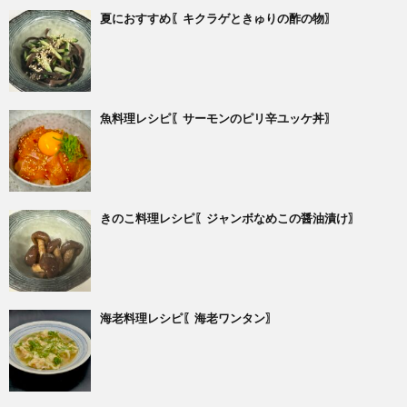
夏におすすめ〖キクラゲときゅりの酢の物〗
魚料理レシピ〖サーモンのピリ辛ユッケ丼〗
きのこ料理レシピ〖ジャンボなめこの醤油漬け〗
海老料理レシピ〖海老ワンタン〗