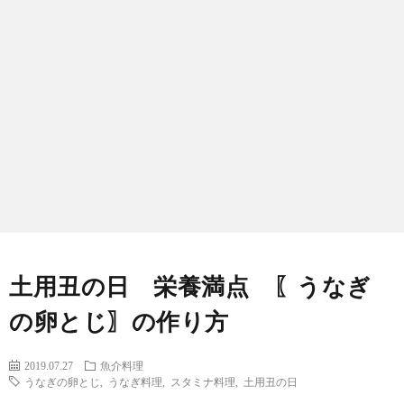
わ
バ
せ
シ
ー
ポ
リ
シ
土用丑の日 栄養満点 〖うなぎ
ー
の卵とじ〗の作り方
2019.07.27
魚介料理
うなぎの卵とじ
,
うなぎ料理
,
スタミナ料理
,
土用丑の日