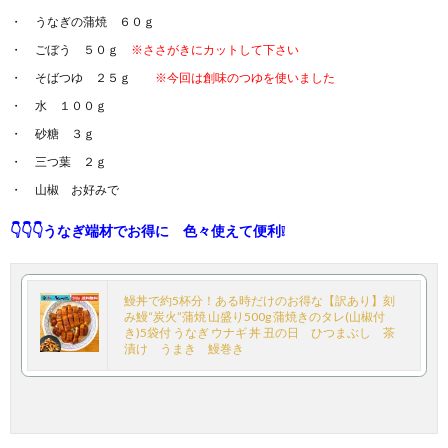
うなぎの蒲焼 ６０ｇ
ごぼう ５０ｇ
※ささがきにカットして下さい
そばつゆ ２５ｇ
※今回は創味のつゆを使いました
水 １００ｇ
砂糖 ３ｇ
三つ葉 ２ｇ
山椒 お好みで
👇👇👇うなぎ端材でお得に 色々使えて便利❕
鰻丼で約5杯分！ある時だけのお得な【訳あり】刻
み鰻“炭火”蒲焼 山盛り500g 蒲焼きのタレ(山椒付
き)5袋付 うなぎ ウナギ 丼 丑の日 ひつまぶし 茶
漬け うまき 鰻巻き