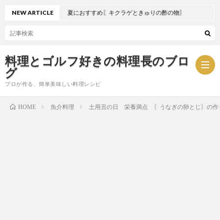
NEW ARTICLE
夏におすすめ〖キクラゲときゅりの酢の物〗
料理とゴルフ好きの料理長のブロ
グ
プロが作る、簡単美味しい料理レシピ
魚介料理
土用丑の日 栄養満点 〖うなぎの卵とじ〗の作
HOME
お
問
プ
い
ラ
合
イ