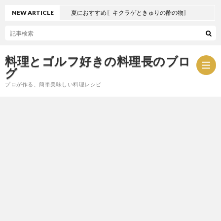
NEW ARTICLE
夏におすすめ〖キクラゲときゅりの酢の物〗
料理とゴルフ好きの料理長のブロ
グ
プロが作る、簡単美味しい料理レシピ
お
問
プ
い
ラ
合
イ