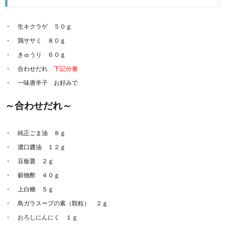
生キクラゲ ５０ｇ
鶏ササミ ８０ｇ
きゅうり ６０ｇ
合わせだれ
下記分量
一味唐辛子 お好みで
～合わせだれ～
純正ごま油 ８ｇ
濃口醬油 １２ｇ
豆板醤 ２ｇ
穀物酢 ４０ｇ
上白糖 ５ｇ
鳥ガラスープの素（顆粒） ２ｇ
おろしにんにく １ｇ