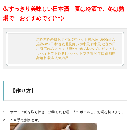
🍶すっきり美味しい日本酒 夏は冷酒で、冬は熱
燗で おすすめです(^^)/
送料無料 酔鯨おすすめ3本セット 純米酒 1800ml 八
反錦60% 日本酒 残暑見舞い 御中元 お中元 敬老の日
お酒 宅飲み スッキリ 華やか 飲み比べ プレゼント お
しゃれ ギフト 飲み比べセット プチ贅沢 辛口 高知県
高知市 常温 人気商品
【作り方】
ササミの筋を取り除き、沸騰したお湯に入れボイルし、お湯を切ります。
１を手で割きます。