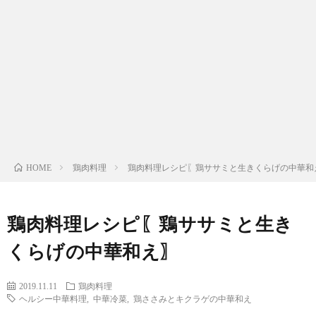
わ
バ
せ
シ
ー
ポ
リ
鶏肉料理
鶏肉料理レシピ〖鶏ササミと生きくらげの中華和
HOME
シ
鶏肉料理レシピ〖鶏ササミと生き
ー
くらげの中華和え〗
2019.11.11
鶏肉料理
ヘルシー中華料理
,
中華冷菜
,
鶏ささみとキクラゲの中華和え