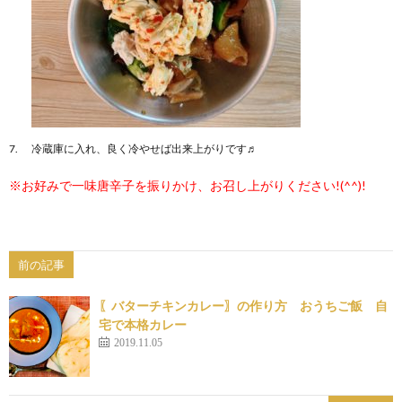
冷蔵庫に入れ、良く冷やせば出来上がりです♬
※お好みで一味唐辛子を振りかけ、お召し上がりください!(^^)!
前の記事
〖バターチキンカレー〗の作り方 おうちご飯 自
宅で本格カレー
2019.11.05