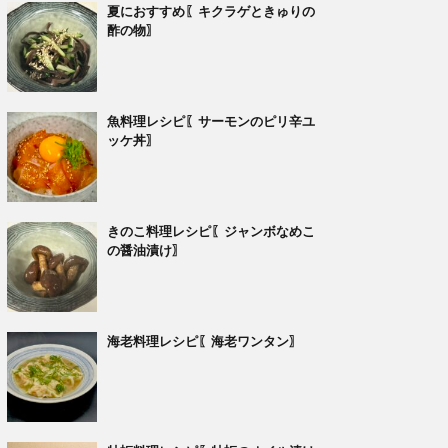
夏におすすめ〖キクラゲときゅりの
酢の物〗
魚料理レシピ〖サーモンのピリ辛ユ
ッケ丼〗
きのこ料理レシピ〖ジャンボなめこ
の醤油漬け〗
海老料理レシピ〖海老ワンタン〗