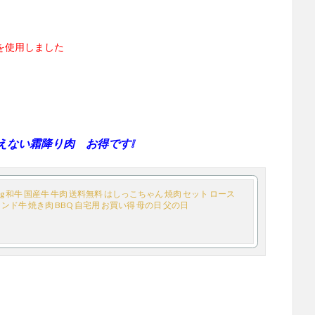
を使用しました
えない霜降り肉 お得です❕
g 和牛 国産牛 牛肉 送料無料 はしっこちゃん 焼肉 セット ロース
ンド牛 焼き肉 BBQ 自宅用 お買い得 母の日 父の日