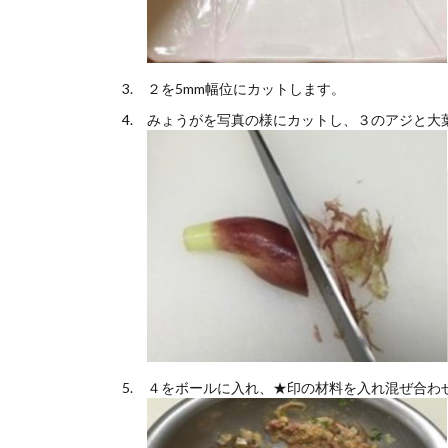
２を5mm幅位にカットします。
みょうがを写真の様にカットし、３のアジと大
４をボールに入れ、★印の材料を入れ混ぜ合わ