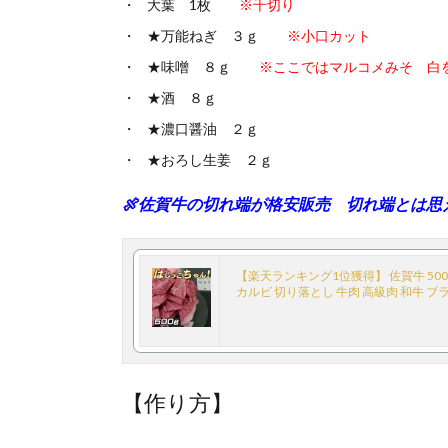
大葉 1枚
※千切り
★万能ねぎ ３ｇ
※小口カット
★味噌 ８ｇ
※ここではマルコメみそ 白
★酒 ８ｇ
★濃口醤油 ２ｇ
★おろし生姜 ２ｇ
🍖佐賀牛の切れ端が格安販売 切れ端とは思
【楽天ランキング1位獲得】 佐賀牛 500
カルビ 切り落とし 牛肉 高級肉 和牛 ブラ
【作り方】