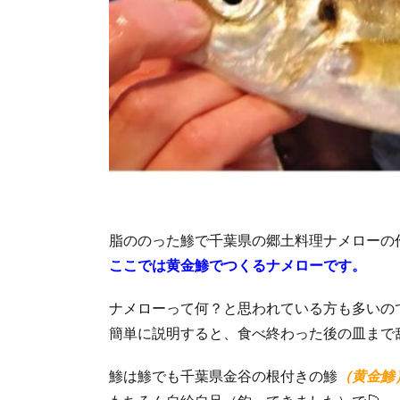
脂ののった鯵で千葉県の郷土料理ナメローの
ここでは黄金鯵でつくるナメローです。
ナメローって何？と思われている方も多いの
簡単に説明すると、食べ終わった後の皿まで
鯵は鯵でも千葉県金谷の根付きの鯵
（黄金鯵