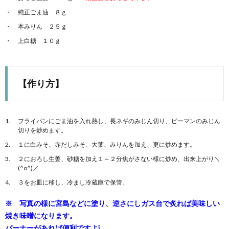
純正ごま油 ８ｇ
本みりん ２５ｇ
上白糖 １０ｇ
【作り方】
フライパンにごま油を入れ熱し、長ネギのみじん切り、ピーマンのみじん
切りを炒めます。
１に白みそ、赤だしみそ、大葉、みりんを加え、更に炒めます。
２におろし生姜、砂糖を加え１～２分焦がさない様に炒め、出来上がり＼
(^o^)／
３をお皿に移し、冷まし冷蔵庫で保管。
※ 写真の様に宮島などに塗り、逆さにしガス台で炙れば美味しい
焼き味噌になります。
バーナーがあれば便利ですよ❕