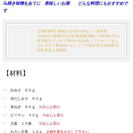
🍶焼き味噌をあてに 美味しいお酒 どんな料理にもおすすめで
す
【送料無料】酔鯨おすすめ3本セット 純米酒
1800ml 八反錦60% 日本酒 残暑見舞い 日本酒の日 お
酒 宅飲み スッキリ 華やか 飲み比べ プレゼント おし
ゃれ ギフト 飲み比べセット プチ贅沢 辛口 高知県 高
知市 常温 人気商品
【材料】
白みそ ６０ｇ
赤だしみそ ６０ｇ
長ねぎ ６０ｇ
※みじん切り
ピーマン ４０ｇ
※みじん切り
大葉 １０枚
※みじん切り
おろし生姜 １０ｇ
※根生姜をおろして下さい