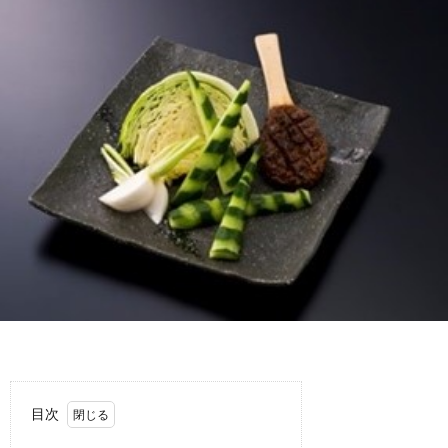
わ
バ
せ
シ
ー
ポ
リ
シ
ー
目次