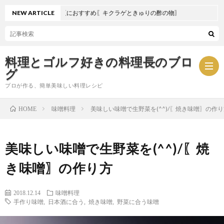
NEW ARTICLE
夏におすすめ〖キクラゲときゅりの酢の物〗
料理とゴルフ好きの料理長のブロ
グ
プロが作る、簡単美味しい料理レシピ
味噌料理
美味しい味噌で生野菜を(^^)/〖焼き味噌〗の
HOME
お
美味しい味噌で生野菜を(^^)/〖焼
問
プ
き味噌〗の作り方
い
ラ
2018.12.14
味噌料理
合
イ
手作り味噌
,
日本酒に合う
,
焼き味噌
,
野菜に合う味噌