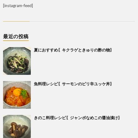
[instagram-feed]
最近の投稿
夏におすすめ〖キクラゲときゅりの酢の物〗
魚料理レシピ〖サーモンのピリ辛ユッケ丼〗
きのこ料理レシピ〖ジャンボなめこの醤油漬け〗