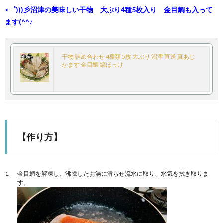
<゜)))彡沼津の美味しい干物 大ぶり4種5枚入り 金目鯛も入って
ます(^^♪
干物 詰め合わせ 4種類 5枚 大ぶり 沼津 直送 真あじ
かます 金目鯛 縞ほっけ
【作り方】
金目鯛を解凍し、沸騰したお湯に潜らせ流水に取り、水気を拭き取りま
す。