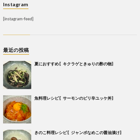
Instagram
[instagram-feed]
最近の投稿
夏におすすめ〖キクラゲときゅりの酢の物〗
魚料理レシピ〖サーモンのピリ辛ユッケ丼〗
きのこ料理レシピ〖ジャンボなめこの醤油漬け〗