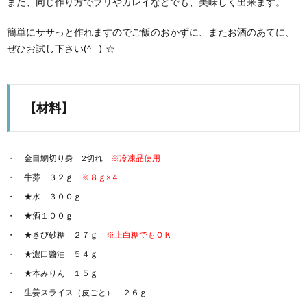
また、同じ作り方でブリやカレイなどでも、美味しく出来ます。
簡単にササっと作れますのでご飯のおかずに、またお酒のあてに、
ぜひお試し下さい(^_-)-☆
【材料】
金目鯛切り身 2切れ
※冷凍品使用
牛蒡 ３２ｇ
※８ｇ×４
★水 ３００ｇ
★酒１００ｇ
★きび砂糖 ２７ｇ
※上白糖でもＯＫ
★濃口醬油 ５４ｇ
★本みりん １５ｇ
生姜スライス（皮ごと） ２６ｇ