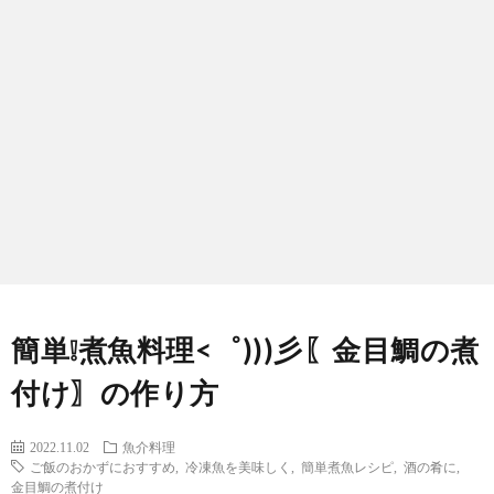
わ
バ
せ
シ
ー
ポ
リ
シ
簡単❕煮魚料理<゜)))彡〖金目鯛の煮
ー
付け〗の作り方
2022.11.02
魚介料理
ご飯のおかずにおすすめ
,
冷凍魚を美味しく
,
簡単煮魚レシピ
,
酒の肴に
,
金目鯛の煮付け