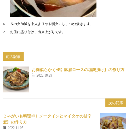
５の火加減を中火よりやや弱火にし、10分炊きます。
お皿に盛り付け、出来上がりです。
前の記事
お肉柔らかく🥩〖豚肩ロースの塩麹漬け〗の作り方
2022.10.29
次の記事
じゃがいも料理🥔〖メークインとマイタケの甘辛
煮〗の作り方
2022.11.05