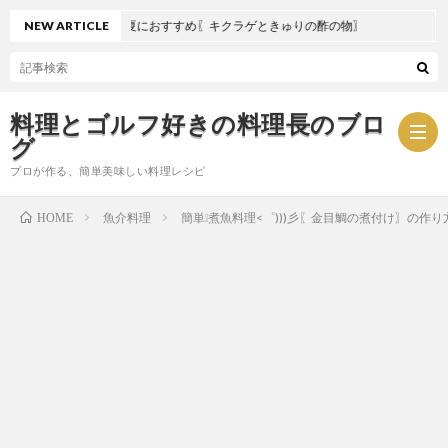
NEW ARTICLE
夏におすすめ〖キクラゲときゅりの酢の物〗
料理とゴルフ好きの料理長のブロ
グ
プロが作る、簡単美味しい料理レシピ
魚介料理
簡単❕煮魚料理<゜)))彡〖金目鯛の煮付け〗の作り
HOME
お
問
プ
い
ラ
合
イ