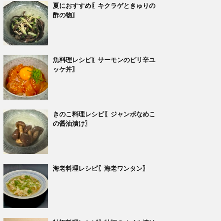
夏におすすめ〖キクラゲときゅりの
酢の物〗
魚料理レシピ〖サーモンのピリ辛ユ
ッケ丼〗
きのこ料理レシピ〖ジャンボなめこ
の醤油漬け〗
海老料理レシピ〖海老ワンタン〗