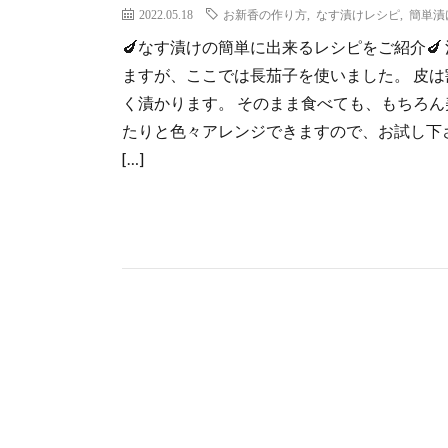
2022.05.18
お新香の作り方
,
なす漬けレシピ
,
簡単漬
🍆なす漬けの簡単に出来るレシピをご紹介
ますが、ここでは長茄子を使いました。 皮
く漬かります。 そのまま食べても、もちろん
たりと色々アレンジできますので、お試し下さい!(
[…]