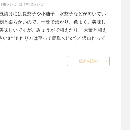
け物レシピ
,
茄子料理レシピ
 浅漬けには長茄子や小茄子、水茄子などが向いてい
は割と柔らかいので、一晩で漬かり、色よく、美味し
美味しいですが、みょうがで和えたり、 大葉と和え
^^)! 作り方は至って簡単＼(^o^)／ 沢山作って
続きを読む