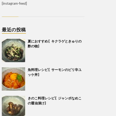
[instagram-feed]
最近の投稿
夏におすすめ〖キクラゲときゅりの
酢の物〗
魚料理レシピ〖サーモンのピリ辛ユ
ッケ丼〗
きのこ料理レシピ〖ジャンボなめこ
の醤油漬け〗