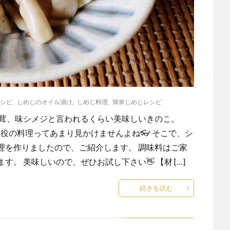
シピ
,
しめじのオイル漬け
,
しめじ料理
,
簡単しめじレシピ
松茸、味シメジと言われるくらい美味しいきのこ。
主役の料理ってあまり見かけませんよね👓 そこで、シ
理を作りましたので、ご紹介します。 調味料はご家
。 美味しいので、ぜひお試し下さい👋 【材 […]
続きを読む