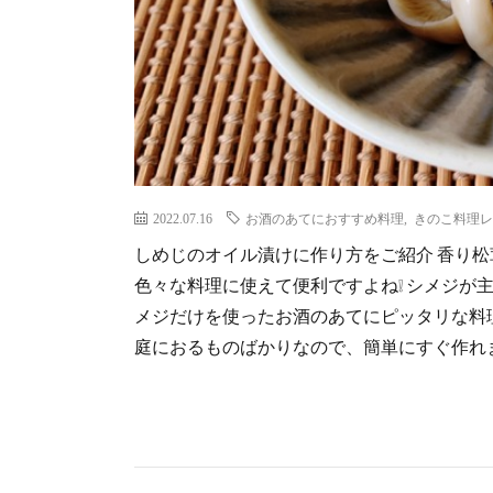
2022.07.16
お酒のあてにおすすめ料理
,
きのこ料理レ
しめじのオイル漬けに作り方をご紹介 香り
色々な料理に使えて便利ですよね❕ シメジが
メジだけを使ったお酒のあてにピッタリな料
庭におるものばかりなので、簡単にすぐ作れます