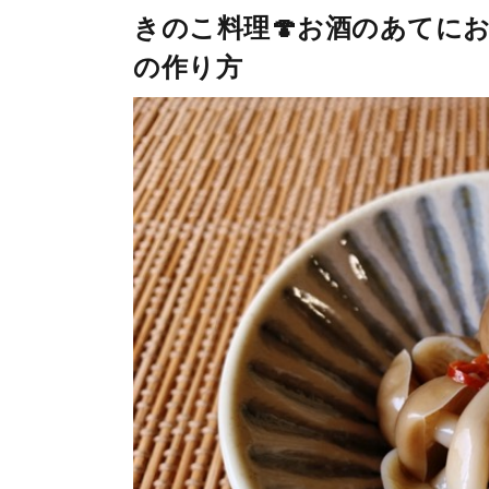
きのこ料理🍄お酒のあてに
の作り方