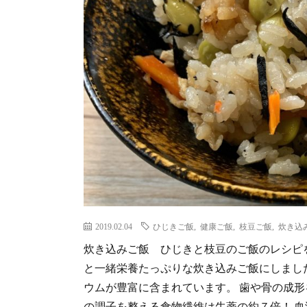
2019.02.04
ひじきご飯
,
健康ご飯
,
枝豆ご飯
,
炊き込
炊き込みご飯 ひじきと枝豆のご飯のレシピ
と一緒栄養たっぷりな炊き込みご飯にしました
ウムが豊富に含まれています。 歯や骨の成
の調子を整える食物繊維は牛蒡の約７倍！ 