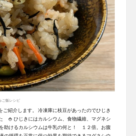
みご飯レシピ
をご紹介します。 冷凍庫に枝豆があったのでひじき
 🍚 ひじきにはカルシウム、食物繊維、マグネシ
形を助けるカルシウムは牛乳の何と！ １２倍。お腹
血液の循環を正常に保つ効果を期待できるマグネシウ