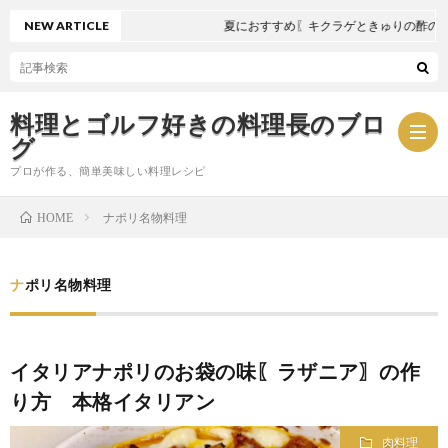
NEW ARTICLE
夏におすすめ〖キクラゲときゅりの酢の物〗
料理とゴルフ好きの料理長のブロ
グ
プロが作る、簡単美味しい料理レシピ
ナポリ名物料理
HOME
お
ナポリ名物料理
問
プ
い
ラ
イタリアナポリのお袋の味〖ラザニア〗の作
り方 本格イタリアン
合
イ
肉料理