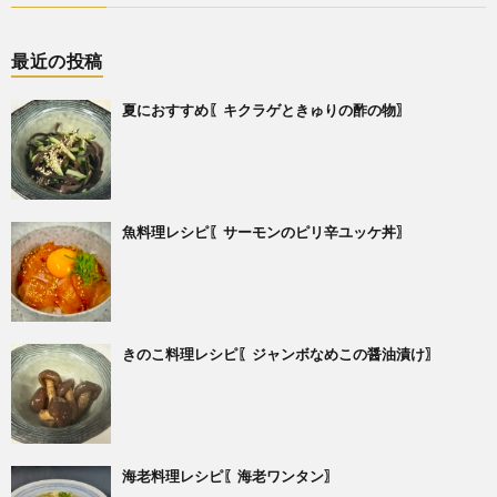
最近の投稿
夏におすすめ〖キクラゲときゅりの酢の物〗
魚料理レシピ〖サーモンのピリ辛ユッケ丼〗
きのこ料理レシピ〖ジャンボなめこの醤油漬け〗
海老料理レシピ〖海老ワンタン〗