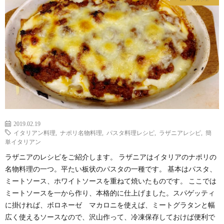
わ
バ
せ
シ
ー
ポ
リ
2019.02.19
イタリアン料理
,
ナポリ名物料理
,
パスタ料理レシピ
,
ラザニアレシピ
,
簡
シ
単イタリアン
ラザニアのレシピをご紹介します。 ラザニアはイタリアのナポリの
ー
名物料理の一つ。平たい板状のパスタの一種です。 基本はパスタ、
ミートソース、ホワイトソースを重ねて焼いたものです。 ここでは
ミートソースを一から作り、本格的に仕上げました。スパゲッティ
に掛ければ、ボロネーゼ マカロニを使えば、ミートグラタンと幅
広く使えるソースなので、沢山作って、冷凍保存しておけば便利で