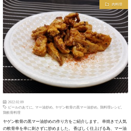
肉料理
2022.02.09
ビールのあてに
,
マー油炒め
,
ヤゲン軟骨の黒マー油炒め
,
鶏料理レシピ
,
鶏軟骨料理
ヤゲン軟骨の黒マー油炒めの作り方をご紹介します。 串焼きで人気
の軟骨串を串に刺さずに炒めました。 香ばしく仕上げる為、マー油