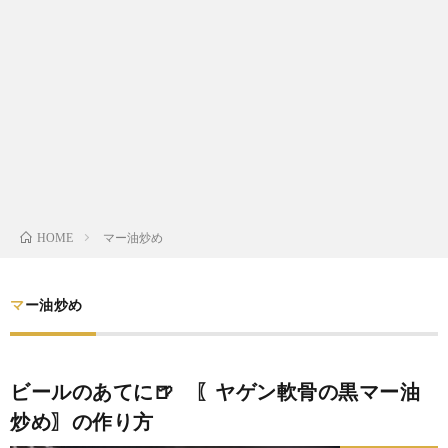
わ
バ
せ
シ
ー
ポ
リ
マー油炒め
HOME
シ
マー油炒め
ー
ビールのあてに🍺 〖ヤゲン軟骨の黒マー油
炒め〗の作り方