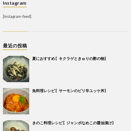
Instagram
[instagram-feed]
最近の投稿
夏におすすめ〖キクラゲときゅりの酢の物〗
魚料理レシピ〖サーモンのピリ辛ユッケ丼〗
きのこ料理レシピ〖ジャンボなめこの醤油漬け〗