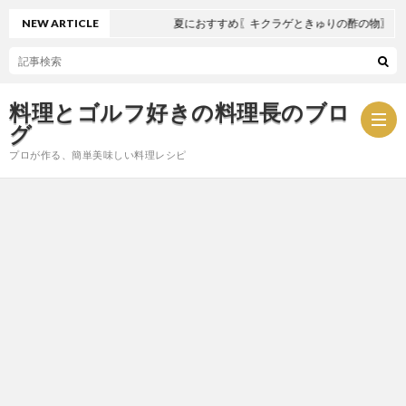
NEW ARTICLE
夏におすすめ〖キクラゲときゅりの酢の物〗
料理とゴルフ好きの料理長のブロ
グ
プロが作る、簡単美味しい料理レシピ
お
問
プ
い
ラ
合
イ