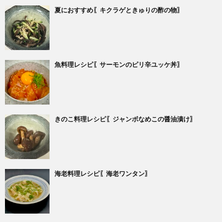
夏におすすめ〖キクラゲときゅりの酢の物〗
魚料理レシピ〖サーモンのピリ辛ユッケ丼〗
きのこ料理レシピ〖ジャンボなめこの醤油漬け〗
海老料理レシピ〖海老ワンタン〗