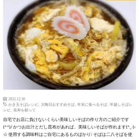
2022.12.30
かき玉そばレシピ
,
大晦日おすすめそば
,
年末に食べるそば
,
年越しそばレ
シピ
,
長寿を願って
自宅でお店に負けないくらい美味しいそばの作り方のご紹介です
(^^)/ かつお出汁とだし昆布があれば、美味しいそばが作れます(^_-)-
☆ 使用する調味料はご自宅にあるものばかり❕ そばは二八そばを使