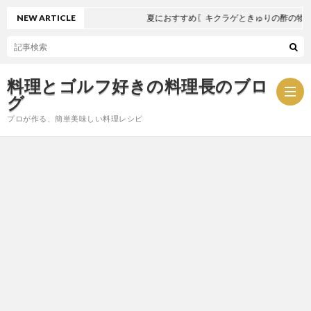
NEW ARTICLE
夏におすすめ〖キクラゲときゅりの酢の物〗
料理とゴルフ好きの料理長のブロ
グ
プロが作る、簡単美味しい料理レシピ
お
問
プ
い
ラ
合
イ