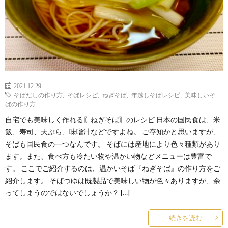
2021.12.29
そばだしの作り方
,
そばレシピ
,
ねぎそば
,
年越しそばレシピ
,
美味しいそ
ばの作り方
自宅でも美味しく作れる〖ねぎそば〗のレシピ 日本の国民食は、米
飯、寿司、天ぷら、味噌汁などですよね。 ご存知かと思いますが、
そばも国民食の一つなんです。 そばには産地により色々種類があり
ます。また、食べ方も冷たい物や温かい物などメニューは豊富で
す。 ここでご紹介するのは、温かいそば『ねぎそば』の作り方をご
紹介します。 そばつゆは既製品で美味しい物が色々ありますが、余
ってしまうのではないでしょうか？ […]
続きを読む