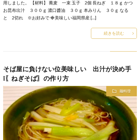
用しました。 【材料】 蕎麦 一束 玉子 2個 長ねぎ １８ｇ かつ
お昆布出汁 ３００ｇ 濃口醬油 ３０ｇ 本みりん ３０ｇ なる
と 2切れ ※お好みで 🍓美味しい福岡県産 […]
続きを読む
そば屋に負けない位美味しい 出汁が決め手
❕〖ねぎそば〗の作り方
麺料理