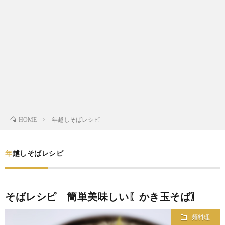
わ
バ
せ
シ
ー
ポ
リ
年越しそばレシピ
HOME
シ
年越しそばレシピ
ー
そばレシピ 簡単美味しい〖かき玉そば〗
麺料理