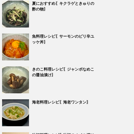
夏におすすめ〖キクラゲときゅりの
酢の物〗
魚料理レシピ〖サーモンのピリ辛ユ
ッケ丼〗
きのこ料理レシピ〖ジャンボなめこ
の醤油漬け〗
海老料理レシピ〖海老ワンタン〗