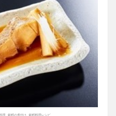
料理
,
銀鱈の煮付け
,
銀鱈料理レシピ