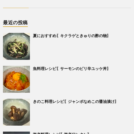
最近の投稿
夏におすすめ〖キクラゲときゅりの酢の物〗
魚料理レシピ〖サーモンのピリ辛ユッケ丼〗
きのこ料理レシピ〖ジャンボなめこの醤油漬け〗