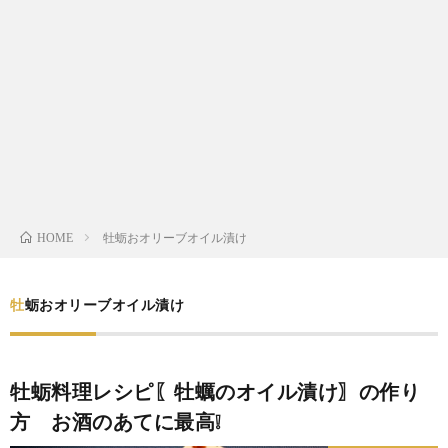
わ
バ
せ
シ
ー
ポ
リ
牡蛎おオリーブオイル漬け
HOME
シ
牡蛎おオリーブオイル漬け
ー
牡蛎料理レシピ〖牡蠣のオイル漬け〗の作り
方 お酒のあてに最高❕