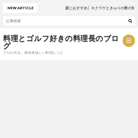
NEW ARTICLE
夏におすすめ〖キクラゲときゅりの酢の物〗
料理とゴルフ好きの料理長のブロ
グ
プロが作る、簡単美味しい料理レシピ
お
問
プ
い
ラ
合
イ