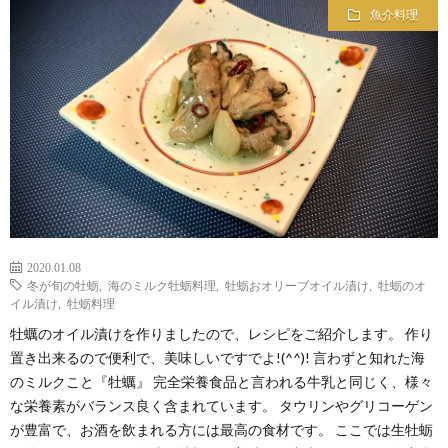
魚介料理
2020.01.08
冬が旬の牡蛎
,
海のミルク牡蛎料理
,
牡蛎おオリーブオイル漬け
,
牡蛎のオ
イル漬け
,
牡蛎料理
牡蠣のオイル漬けを作りましたので、レシピをご紹介します。 作り
置き出来るので便利で、美味しいですでよ!(^^)! 言わずと知れた海
のミルクこと『牡蠣』 完全栄養食品と言われる牛乳と同じく、様々
な栄養素がバランス良く含まれています。 タウリンやグリコーゲン
が豊富で、お酒を飲まれる方には最高の食材です。 ここでは生牡蛎