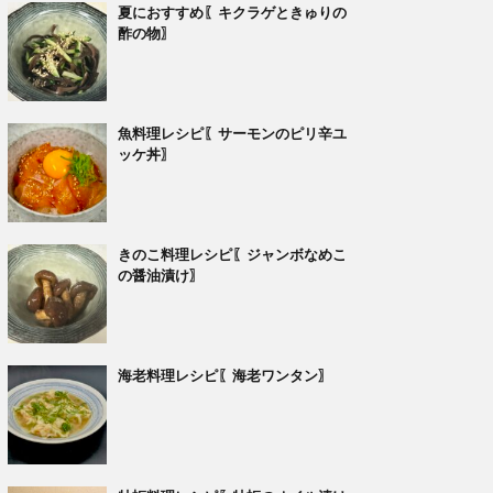
夏におすすめ〖キクラゲときゅりの
酢の物〗
魚料理レシピ〖サーモンのピリ辛ユ
ッケ丼〗
きのこ料理レシピ〖ジャンボなめこ
の醤油漬け〗
海老料理レシピ〖海老ワンタン〗