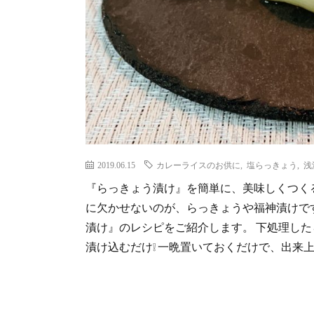
2019.06.15
カレーライスのお供に
,
塩らっきょう
,
浅
『らっきょう漬け』を簡単に、美味しくつくる
に欠かせないのが、らっきょうや福神漬けです
漬け』のレシピをご紹介します。 下処理し
漬け込むだけ❕ 一晩置いておくだけで、出来上