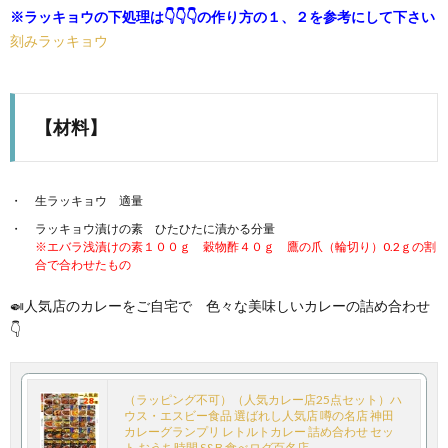
※ラッキョウの下処理は👇👇👇の作り方の１、２を参考にして下さい
刻みラッキョウ
【材料】
生ラッキョウ 適量
ラッキョウ漬けの素 ひたひたに漬かる分量
※エバラ浅漬けの素１００ｇ 穀物酢４０ｇ 鷹の爪（輪切り）0.2ｇの割
合で合わせたもの
🍛人気店のカレーをご自宅で 色々な美味しいカレーの詰め合わせ
👇
（ラッピング不可）（人気カレー店25点セット）ハ
ウス・エスビー食品 選ばれし人気店 噂の名店 神田
カレーグランプリ レトルトカレー 詰め合わせ セッ
ト おうち時間 S&B 食べログ百名店