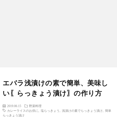
わ
バ
せ
シ
ー
ポ
リ
シ
エバラ浅漬けの素で簡単、美味し
ー
い〖らっきょう漬け〗の作り方
2019.06.15
野菜料理
カレーライスのお供に
,
塩らっきょう
,
浅漬けの素でらっきょう漬け
,
簡単
らっきょう漬け