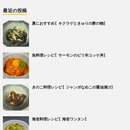
最近の投稿
夏におすすめ〖キクラゲときゅりの酢の物〗
魚料理レシピ〖サーモンのピリ辛ユッケ丼〗
きのこ料理レシピ〖ジャンボなめこの醤油漬け〗
海老料理レシピ〖海老ワンタン〗