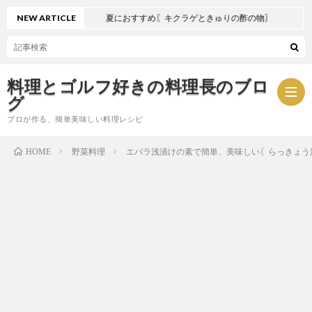
NEW ARTICLE
夏におすすめ〖キクラゲときゅりの酢の物〗
料理とゴルフ好きの料理長のブロ
グ
プロが作る、簡単美味しい料理レシピ
野菜料理
エバラ浅漬けの素で簡単、美味しい〖らっきょ
HOME
お
問
プ
い
ラ
合
イ