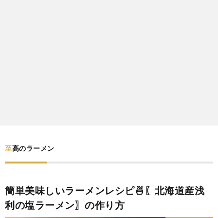
わ
バ
せ
シ
ー
ポ
リ
シ
至高のラーメン
ー
簡単美味しいラーメンレシピ🍜〖北海道産浅
利の塩ラーメン〗の作り方