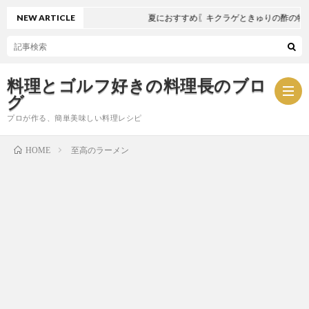
NEW ARTICLE
夏におすすめ〖キクラゲときゅりの酢の物〗
料理とゴルフ好きの料理長のブロ
グ
プロが作る、簡単美味しい料理レシピ
至高のラーメン
HOME
お
問
プ
い
ラ
合
イ