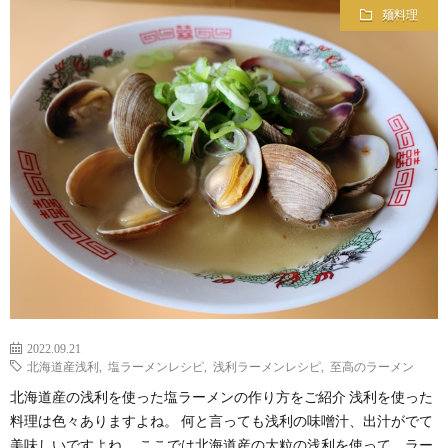
麺料理
2022.09.21
北海道産浅利
,
塩ラーメンレシピ
,
浅利ラーメンレシピ
,
至高のラーメン
北海道産の浅利を使った塩ラーメンの作り方をご紹介 浅利を使った
料理は色々ありますよね。 何と言っても浅利の味噌汁、出汁がでて
美味しいですよね。 ここでは北海道産の大粒の浅利を使って、ラー