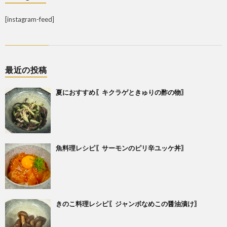
[instagram-feed]
最近の投稿
夏におすすめ〖キクラゲときゅりの酢の物〗
魚料理レシピ〖サーモンのピリ辛ユッケ丼〗
きのこ料理レシピ〖ジャンボなめこの醤油漬け〗