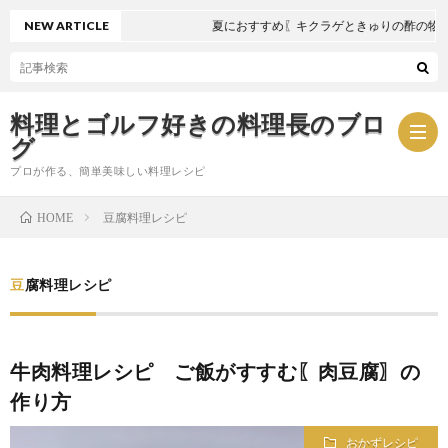
NEW ARTICLE
夏におすすめ〖キクラゲときゅりの酢の物〗
料理とゴルフ好きの料理長のブロ
グ
プロが作る、簡単美味しい料理レシピ
豆腐料理レシピ
HOME
お
豆腐料理レシピ
問
プ
い
ラ
牛肉料理レシピ ご飯がすすむ〖肉豆腐〗の
作り方
合
イ
おかずレシピ