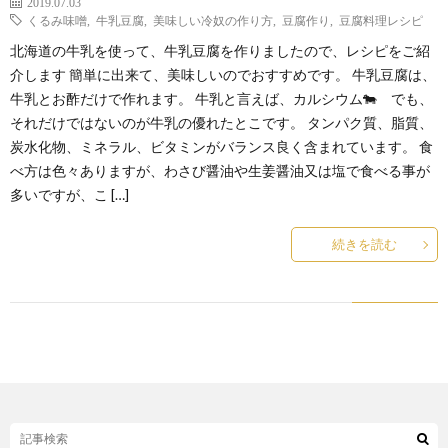
2019.07.03
くるみ味噌
,
牛乳豆腐
,
美味しい冷奴の作り方
,
豆腐作り
,
豆腐料理レシピ
北海道の牛乳を使って、牛乳豆腐を作りましたので、レシピをご紹
介します 簡単に出来て、美味しいのでおすすめです。 牛乳豆腐は、
牛乳とお酢だけで作れます。 牛乳と言えば、カルシウム🐄 でも、
それだけではないのが牛乳の優れたとこです。 タンパク質、脂質、
炭水化物、ミネラル、ビタミンがバランス良く含まれています。 食
べ方は色々ありますが、わさび醤油や生姜醤油又は塩で食べる事が
多いですが、こ […]
続きを読む