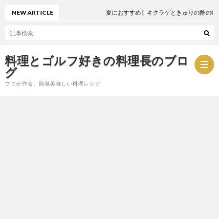
NEW ARTICLE
夏におすすめ〖キクラゲときゅりの酢の物〗
料理とゴルフ好きの料理長のブロ
グ
プロが作る、簡単美味しい料理レシピ
お
問
プ
い
ラ
合
イ