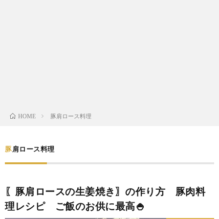
わ
バ
せ
シ
ー
ポ
リ
豚肩ロース料理
HOME
シ
豚肩ロース料理
ー
〖豚肩ロースの生姜焼き〗の作り方 豚肉料
理レシピ ご飯のお供に最高🍚