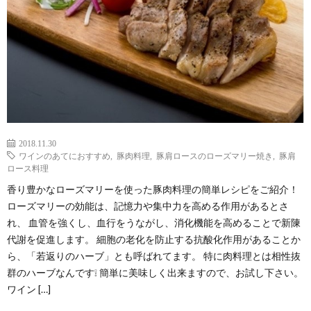
2018.11.30
ワインのあてにおすすめ
,
豚肉料理
,
豚肩ロースのローズマリー焼き
,
豚肩
ロース料理
香り豊かなローズマリーを使った豚肉料理の簡単レシピをご紹介！
ローズマリーの効能は、記憶力や集中力を高める作用があるとさ
れ、 血管を強くし、血行をうながし、消化機能を高めることで新陳
代謝を促進します。 細胞の老化を防止する抗酸化作用があることか
ら、「若返りのハーブ」とも呼ばれてます。 特に肉料理とは相性抜
群のハーブなんです❕ 簡単に美味しく出来ますので、お試し下さい。
ワイン […]