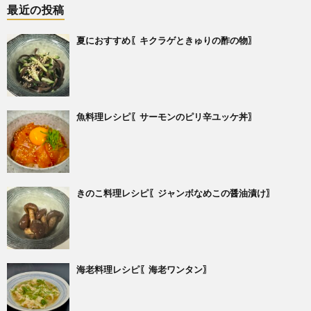
最近の投稿
夏におすすめ〖キクラゲときゅりの酢の物〗
魚料理レシピ〖サーモンのピリ辛ユッケ丼〗
きのこ料理レシピ〖ジャンボなめこの醤油漬け〗
海老料理レシピ〖海老ワンタン〗