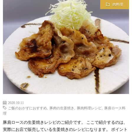
肉料理
2020.10.11
ご飯のおかずにおすすめ
,
豚肉の生姜焼き
,
豚肉料理レシピ
,
豚肩ロース料
理
豚肩ロースの生姜焼きレシピのご紹介です。 ここで紹介するのは、
実際にお店で販売している生姜焼きのレシピになります。 ポイント