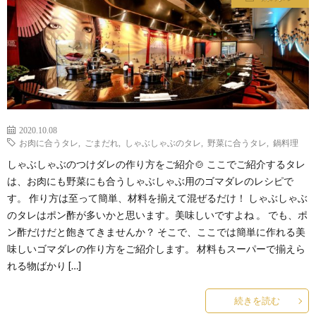
わ
バ
せ
シ
ー
ポ
2020.10.08
お肉に合うタレ
,
ごまだれ
,
しゃぶしゃぶのタレ
,
野菜に合うタレ
,
鍋料理
リ
しゃぶしゃぶのつけダレの作り方をご紹介🍲 ここでご紹介するタレ
は、お肉にも野菜にも合うしゃぶしゃぶ用のゴマダレのレシピで
シ
す。 作り方は至って簡単、材料を揃えて混ぜるだけ！ しゃぶしゃぶ
のタレはポン酢が多いかと思います。美味しいですよね 。 でも、ポ
ン酢だけだと飽きてきませんか？ そこで、ここでは簡単に作れる美
ー
味しいゴマダレの作り方をご紹介します。 材料もスーパーで揃えら
れる物ばかり […]
続きを読む