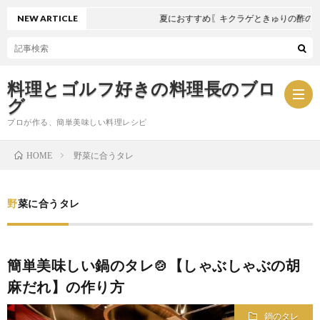
NEW ARTICLE
夏におすすめ〖キクラゲときゅりの酢の物〗
料理とゴルフ好きの料理長のブロ
グ
プロが作る、簡単美味しい料理レシピ
野菜に合うタレ
HOME
お
野菜に合うタレ
問
プ
い
ラ
簡単美味しい鍋のタレ🍲【しゃぶしゃぶの胡
麻だれ】の作り方
合
イ
鍋のタレ