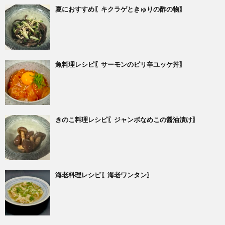
夏におすすめ〖キクラゲときゅりの酢の物〗
魚料理レシピ〖サーモンのピリ辛ユッケ丼〗
きのこ料理レシピ〖ジャンボなめこの醤油漬け〗
海老料理レシピ〖海老ワンタン〗