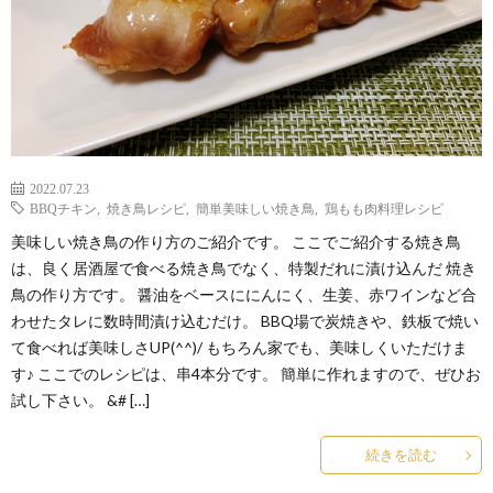
2022.07.23
BBQチキン
,
焼き鳥レシピ
,
簡単美味しい焼き鳥
,
鶏もも肉料理レシピ
美味しい焼き鳥の作り方のご紹介です。 ここでご紹介する焼き鳥
は、良く居酒屋で食べる焼き鳥でなく、特製だれに漬け込んだ 焼き
鳥の作り方です。 醤油をベースににんにく、生姜、赤ワインなど合
わせたタレに数時間漬け込むだけ。 BBQ場で炭焼きや、鉄板で焼い
て食べれば美味しさUP(^^)/ もちろん家でも、美味しくいただけま
す♪ ここでのレシピは、串4本分です。 簡単に作れますので、ぜひお
試し下さい。 &# […]
続きを読む