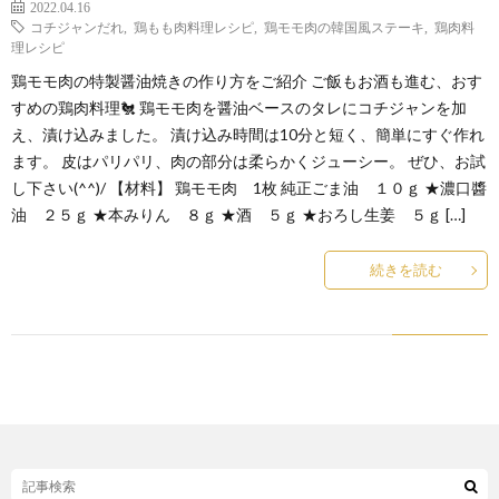
2022.04.16
コチジャンだれ
,
鶏もも肉料理レシピ
,
鶏モモ肉の韓国風ステーキ
,
鶏肉料
理レシピ
鶏モモ肉の特製醤油焼きの作り方をご紹介 ご飯もお酒も進む、おす
すめの鶏肉料理🐔 鶏モモ肉を醤油ベースのタレにコチジャンを加
え、漬け込みました。 漬け込み時間は10分と短く、簡単にすぐ作れ
ます。 皮はパリパリ、肉の部分は柔らかくジューシー。 ぜひ、お試
し下さい(^^)/ 【材料】 鶏モモ肉 1枚 純正ごま油 １０ｇ ★濃口醬
油 ２５ｇ ★本みりん ８ｇ ★酒 ５ｇ ★おろし生姜 ５ｇ […]
続きを読む