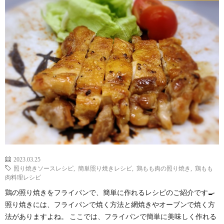
2023.03.25
照り焼きソースレシピ
,
簡単照り焼きレシピ
,
鶏もも肉の照り焼き
,
鶏もも
肉料理レシピ
鶏の照り焼きをフライパンで、簡単に作れるレシピのご紹介です🍳
照り焼きには、フライパンで焼く方法と網焼きやオーブンで焼く方
法がありますよね。 ここでは、フライパンで簡単に美味しく作れる