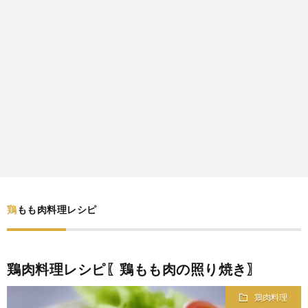
わ
バ
せ
シ
ー
ポ
リ
シ
鶏もも肉料理レシピ
ー
鶏肉料理レシピ〖鶏もも肉の照り焼き〗
鶏肉料理