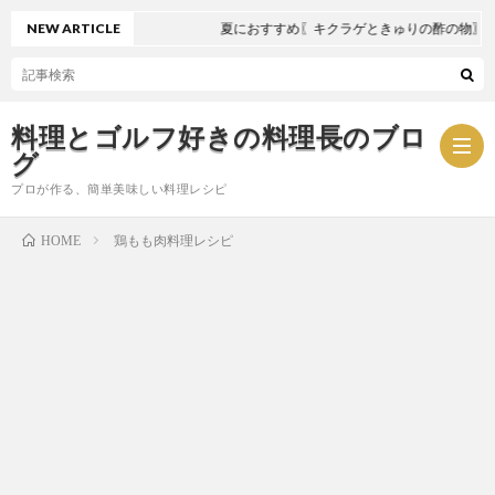
NEW ARTICLE
夏におすすめ〖キクラゲときゅりの酢の物〗
料理とゴルフ好きの料理長のブロ
グ
プロが作る、簡単美味しい料理レシピ
鶏もも肉料理レシピ
HOME
お
問
プ
い
ラ
合
イ