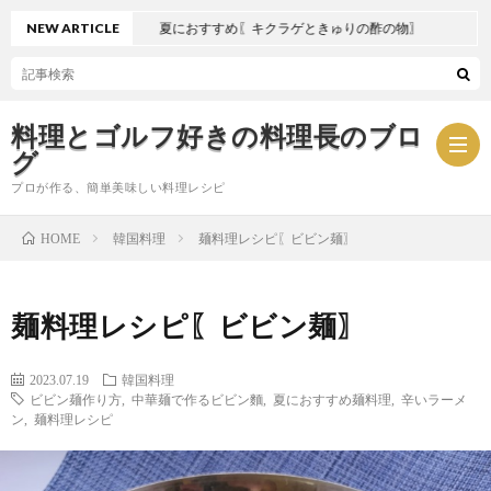
NEW ARTICLE
夏におすすめ〖キクラゲときゅりの酢の物〗
料理とゴルフ好きの料理長のブロ
グ
プロが作る、簡単美味しい料理レシピ
韓国料理
麺料理レシピ〖ビビン麺〗
HOME
お
麺料理レシピ〖ビビン麺〗
問
プ
2023.07.19
韓国料理
い
ラ
ビビン麺作り方
,
中華麺で作るビビン麵
,
夏におすすめ麺料理
,
辛いラーメ
ン
,
麺料理レシピ
合
イ