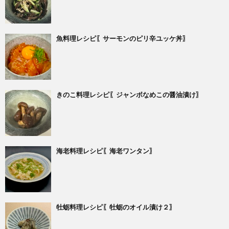
魚料理レシピ〖サーモンのピリ辛ユッケ丼〗
きのこ料理レシピ〖ジャンボなめこの醤油漬け〗
海老料理レシピ〖海老ワンタン〗
牡蛎料理レシピ〖牡蛎のオイル漬け２〗