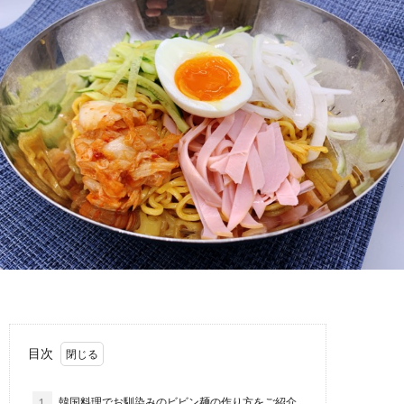
わ
バ
せ
シ
ー
ポ
リ
シ
ー
目次
1.
韓国料理でお馴染みのビビン麺の作り方をご紹介。