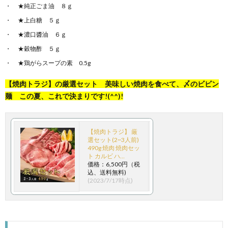
★純正ごま油 ８ｇ
★上白糖 ５ｇ
★濃口醬油 ６ｇ
★穀物酢 ５ｇ
★鶏がらスープの素 0.5g
【焼肉トラジ】の厳選セット 美味しい焼肉を食べて、〆のビビン
麺 この夏、これで決まりです!(^^)!
【焼肉トラジ】 厳
選セット(2~3人前)
490g 焼肉 焼肉セッ
ト カルビ ハ…
価格：6,500円（税
込、送料無料)
(2023/7/17時点)