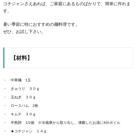
コチジャンさえあれば、ご家庭にあるものばかりで、簡単に作れま
す。
暑い季節に特におすすめの麺料理です。
ぜひ、お試し下さい。
【材料】
中華麺 1玉
きゅうり ３０ｇ
玉ねぎ ３０ｇ
ロースハム 2枚
キムチ ３０ｇ
半熟卵 1/2個 ※冷蔵庫から取り出し、沸騰したお湯に8分ボイル
★コチジャン １４ｇ