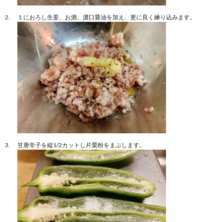
１におろし生姜、お酒、濃口醤油を加え、更に良く練り込みます。
甘唐辛子を縦1/2カットし片栗粉をまぶします。