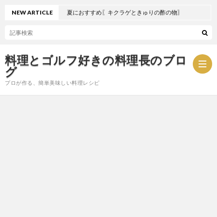
NEW ARTICLE
夏におすすめ〖キクラゲときゅりの酢の物〗
料理とゴルフ好きの料理長のブロ
グ
プロが作る、簡単美味しい料理レシピ
お
問
プ
い
ラ
合
イ