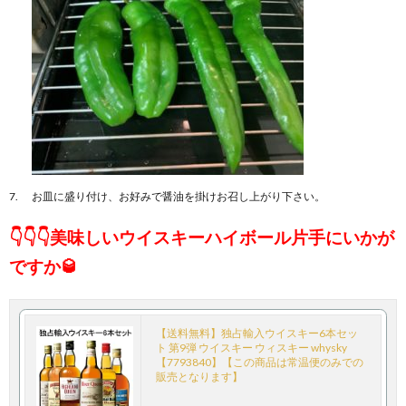
お皿に盛り付け、お好みで醤油を掛けお召し上がり下さい。
👇👇👇美味しいウイスキーハイボール片手にいかが
ですか🥃
【送料無料】独占輸入ウイスキー6本セッ
ト 第9弾 ウイスキー ウィスキー whysky
【7793840】【この商品は常温便のみでの
販売となります】