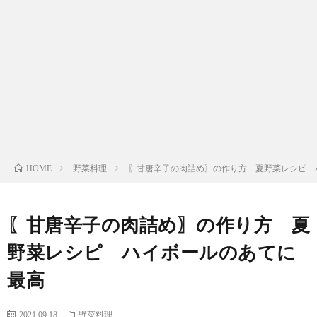
わ
バ
せ
シ
ー
ポ
リ
野菜料理
〖甘唐辛子の肉詰め〗の作り方 夏野菜レシピ 
HOME
シ
〖甘唐辛子の肉詰め〗の作り方 夏
ー
野菜レシピ ハイボールのあてに
最高
2021.09.18
野菜料理