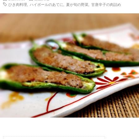
ひき肉料理
,
ハイボールのあてに
,
夏が旬の野菜
,
甘唐辛子の肉詰め