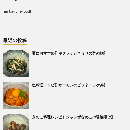
[instagram-feed]
最近の投稿
夏におすすめ〖キクラゲときゅりの酢の物〗
魚料理レシピ〖サーモンのピリ辛ユッケ丼〗
きのこ料理レシピ〖ジャンボなめこの醤油漬け〗