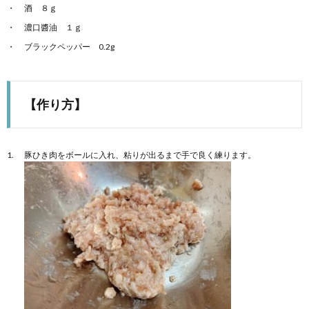
酒 ８ｇ
濃口醬油 １ｇ
ブラックペッパー 0.2g
【作り方】
豚ひき肉をボールに入れ、粘りが出るまで手で良く練ります。