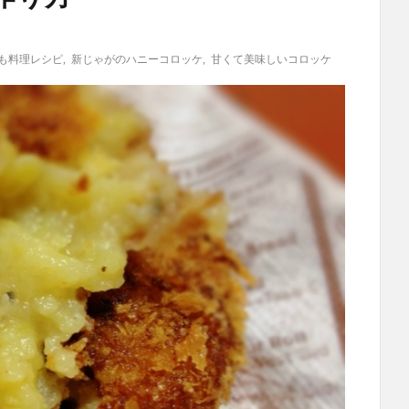
も料理レシピ
,
新じゃがのハニーコロッケ
,
甘くて美味しいコロッケ