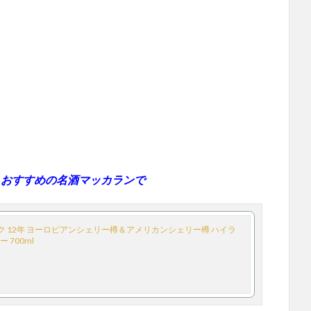
ル おすすめの名酒マッカランで
ク 12年 ヨーロピアンシェリー樽＆アメリカンシェリー樽 ハイラ
 700ml