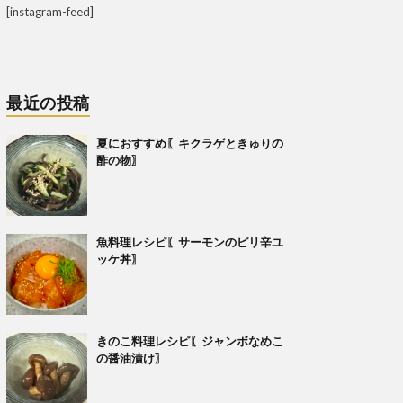
[instagram-feed]
最近の投稿
夏におすすめ〖キクラゲときゅりの
酢の物〗
魚料理レシピ〖サーモンのピリ辛ユ
ッケ丼〗
きのこ料理レシピ〖ジャンボなめこ
の醤油漬け〗