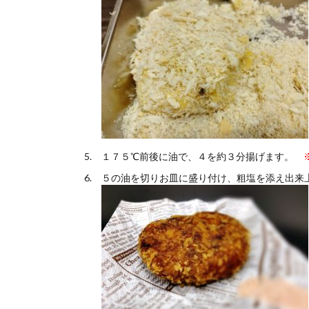
１７５℃前後に油で、４を約３分揚げます。
※
５の油を切りお皿に盛り付け、粗塩を添え出来