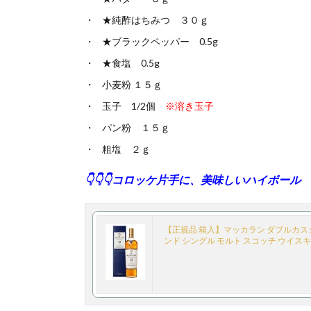
★純酢はちみつ ３０ｇ
★ブラックペッパー 0.5g
★食塩 0.5g
小麦粉 １５ｇ
玉子 1/2個
※溶き玉子
パン粉 １５ｇ
粗塩 ２ｇ
👇👇👇コロッケ片手に、美味しいハイボー
【正規品 箱入】マッカラン ダブルカス
ンド シングル モルト スコッチ ウイスキー