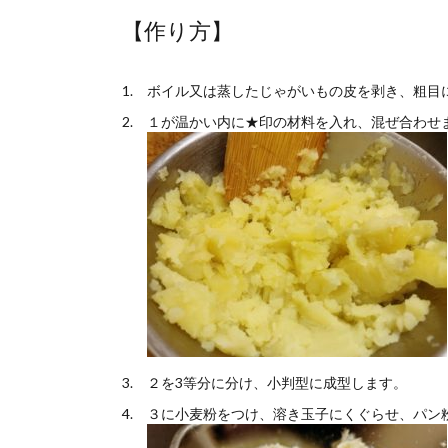
【作り方】
ボイル又は蒸したじゃがいもの皮を剥き、粗目
１が温かい内に★印の材料を入れ、混ぜ合わせ
２を3等分に分け、小判型に成型します。
３に小麦粉をつけ、溶き玉子にくぐらせ、パン