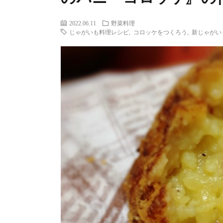
2022.06.11
野菜料理
じゃがいも料理レシピ
,
コロッケをつくろう
,
新じゃがい