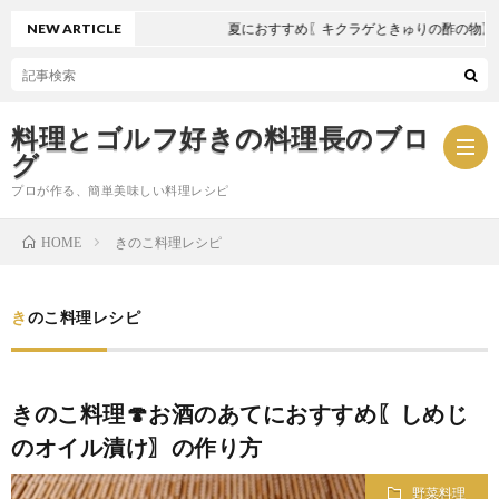
NEW ARTICLE
夏におすすめ〖キクラゲときゅりの酢の物〗
料理とゴルフ好きの料理長のブロ
グ
プロが作る、簡単美味しい料理レシピ
きのこ料理レシピ
HOME
お
きのこ料理レシピ
問
プ
い
ラ
きのこ料理🍄お酒のあてにおすすめ〖しめじ
のオイル漬け〗の作り方
合
イ
野菜料理