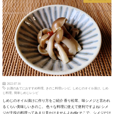
わ
バ
せ
シ
ー
ポ
リ
シ
2022.07.16
ー
お酒のあてにおすすめ料理
,
きのこ料理レシピ
,
しめじのオイル漬け
,
しめ
じ料理
,
簡単しめじレシピ
しめじのオイル漬けに作り方をご紹介 香り松茸、味シメジと言われ
るくらい美味しいきのこ。 色々な料理に使えて便利ですよね❕ シメ
ジが主役の料理ってあまり見かけませんよね👓 そこで、シメジだけ