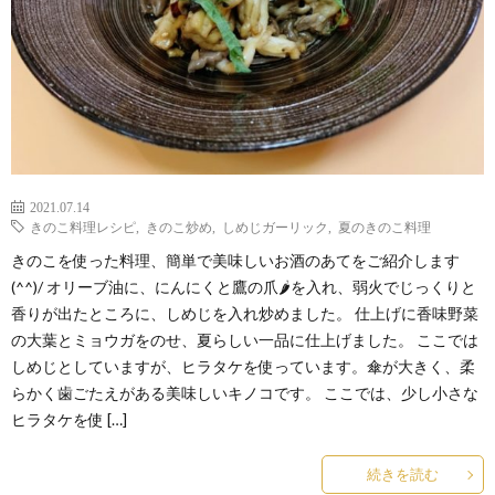
2021.07.14
きのこ料理レシピ
,
きのこ炒め
,
しめじガーリック
,
夏のきのこ料理
きのこを使った料理、簡単で美味しいお酒のあてをご紹介します
(^^)/ オリーブ油に、にんにくと鷹の爪🌶を入れ、弱火でじっくりと
香りが出たところに、しめじを入れ炒めました。 仕上げに香味野菜
の大葉とミョウガをのせ、夏らしい一品に仕上げました。 ここでは
しめじとしていますが、ヒラタケを使っています。傘が大きく、柔
らかく歯ごたえがある美味しいキノコです。 ここでは、少し小さな
ヒラタケを使 […]
続きを読む