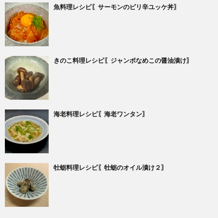
魚料理レシピ〖サーモンのピリ辛ユッケ丼〗
きのこ料理レシピ〖ジャンボなめこの醤油漬け〗
海老料理レシピ〖海老ワンタン〗
牡蛎料理レシピ〖牡蛎のオイル漬け２〗