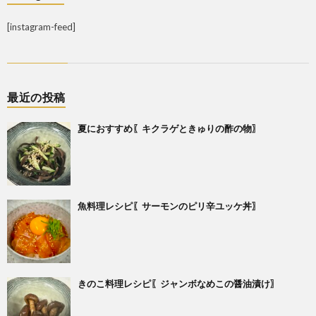
[instagram-feed]
最近の投稿
夏におすすめ〖キクラゲときゅりの酢の物〗
魚料理レシピ〖サーモンのピリ辛ユッケ丼〗
きのこ料理レシピ〖ジャンボなめこの醤油漬け〗