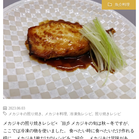
魚介料理
2023.06.03
メカジキの照り焼き
,
メカジキ料理
,
冷凍魚レシピ
,
照り焼きレシピ
メカジキの照り焼きレシピ<゜)))彡 メカジキの旬は秋～冬ですが、
ここでは冷凍の物を使いました。 食べたい時に食べたいだけ作れる
様に、メカジキ1枚だけのレシピをご紹介。 メカジキは甘味があ