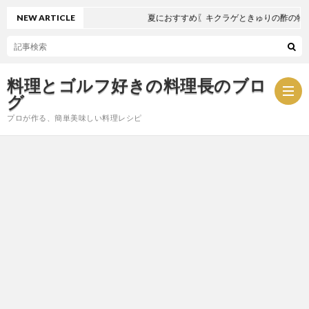
NEW ARTICLE
夏におすすめ〖キクラゲときゅりの酢の物〗
料理とゴルフ好きの料理長のブロ
グ
プロが作る、簡単美味しい料理レシピ
お
問
プ
い
ラ
合
イ