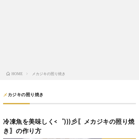
わ
バ
せ
シ
ー
ポ
リ
メカジキの照り焼き
HOME
シ
メカジキの照り焼き
ー
冷凍魚を美味しく<゜)))彡〖メカジキの照り焼
き〗の作り方