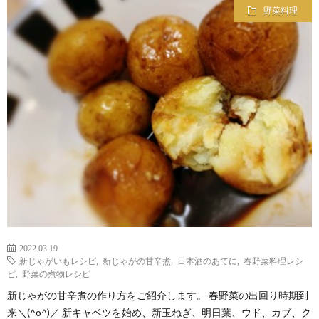
野菜料理
2022.03.19
新じゃがいもレシピ
,
新じゃがの甘辛煮
,
日本酒のあてに
,
春野菜料理レシ
ピ
,
野菜の煮物レシピ
新じゃがの甘辛煮の作り方をご紹介します。 春野菜の出回り時期到
来＼(^o^)／ 新キャベツを始め、新玉ねぎ、明日葉、ウド、カブ、ク