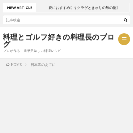
NEW ARTICLE
夏におすすめ〖キクラゲときゅりの酢の物〗
料理とゴルフ好きの料理長のブロ
グ
プロが作る、簡単美味しい料理レシピ
日本酒のあてに
HOME
お
問
プ
い
ラ
合
イ