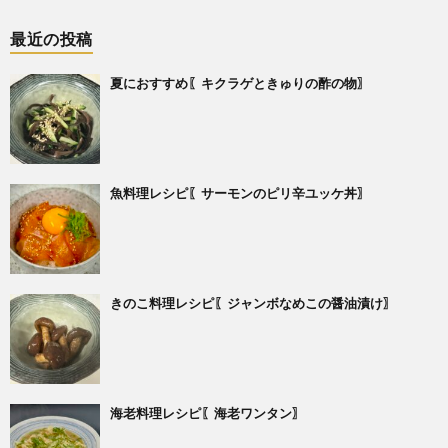
最近の投稿
夏におすすめ〖キクラゲときゅりの酢の物〗
魚料理レシピ〖サーモンのピリ辛ユッケ丼〗
きのこ料理レシピ〖ジャンボなめこの醤油漬け〗
海老料理レシピ〖海老ワンタン〗