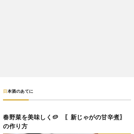
わ
バ
せ
シ
ー
ポ
リ
シ
日本酒のあてに
ー
春野菜を美味しく🥔 〖新じゃがの甘辛煮〗
の作り方