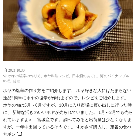
2021.10.30
ホヤの塩辛の作り方
,
ホヤ料理レシピ
,
日本酒のあてに
,
海のパイナップル
料理
,
珍味
ホヤの塩辛の作り方をご紹介します。 ホヤ好きな人にはたまらない
逸品❕ 簡単にホヤの塩辛が作れますので、レシピをご紹介します。
ホヤの旬は5月～8月ですが、10月に入り市場に買い出しに行った時
に、 新鮮な活きのいいホヤが売られていました。 1月～2月でも売ら
れていますよ♬ 宮城産です。 調べてみると出荷量は少なくなりま
すが、一年中出回っているそうです。 すかさず購入し、定番の食べ
方ポン […]