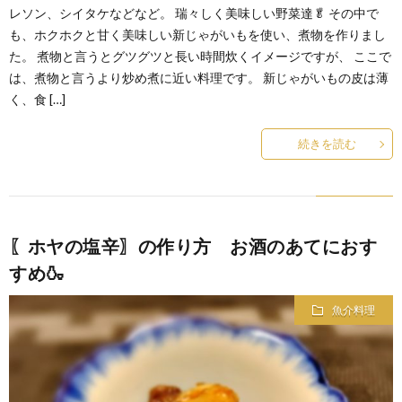
レソン、シイタケなどなど。 瑞々しく美味しい野菜達🥬 その中で
も、ホクホクと甘く美味しい新じゃがいもを使い、煮物を作りまし
た。 煮物と言うとグツグツと長い時間炊くイメージですが、 ここで
は、煮物と言うより炒め煮に近い料理です。 新じゃがいもの皮は薄
く、食 […]
続きを読む
〖ホヤの塩辛〗の作り方 お酒のあてにおす
すめ🍶
魚介料理