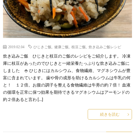
2019.02.04
ひじきご飯
,
健康ご飯
,
枝豆ご飯
,
炊き込みご飯レシピ
炊き込みご飯 ひじきと枝豆のご飯のレシピをご紹介します。 冷凍
庫に枝豆があったのでひじきと一緒栄養たっぷりな炊き込みご飯に
しました 🍚 ひじきにはカルシウム、食物繊維、マグネシウムが豊
富に含まれています。 歯や骨の成形を助けるカルシウムは牛乳の何
と！ １２倍。お腹の調子を整える食物繊維は牛蒡の約７倍！ 血液
の循環を正常に保つ効果を期待できるマグネシウムはアーモンドの
約２倍あると言わ […]
続きを読む