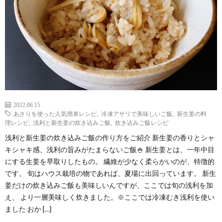
2022.06.15
あさりを使った人気簡単レシピ
,
冷凍アサリで美味しいご飯
,
新生姜の料
理レシピ
,
浅利と新生姜の炊き込みご飯
,
炊き込みご飯レシピ
浅利と新生姜の炊き込みご飯の作り方をご紹介 新生姜の香りとシャ
キシャキ感、浅利の旨みがたまらないご飯🍚 新生姜とは、一年中目
にする生姜を早取りしたもの。 繊維が少なく柔らかいのが、特徴的
です。 旬はハウス栽培の物であれば、夏場に出回っています。 新生
姜だけの炊き込みご飯も美味しいんですが、ここでは旬の浅利を加
え、 より一層美味しく炊きました。※ここでは冷凍むき浅利を使い
ました おか […]