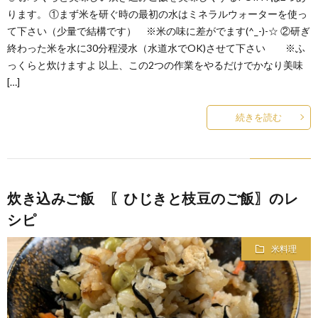
ります。 ①まず米を研ぐ時の最初の水はミネラルウォーターを使っ
て下さい（少量で結構です） ※米の味に差がでます(^_-)-☆ ②研ぎ
終わった米を水に30分程浸水（水道水でOK)させて下さい ※ふ
っくらと炊けますよ 以上、この2つの作業をやるだけでかなり美味
[…]
続きを読む
炊き込みご飯 〖ひじきと枝豆のご飯〗のレ
シピ
米料理