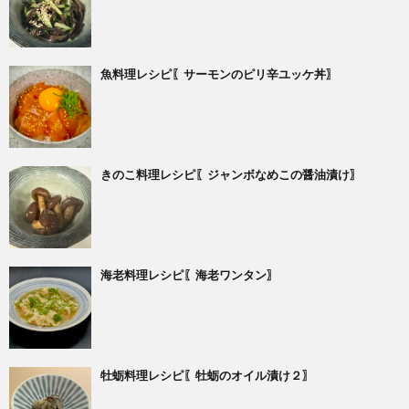
魚料理レシピ〖サーモンのピリ辛ユッケ丼〗
きのこ料理レシピ〖ジャンボなめこの醤油漬け〗
海老料理レシピ〖海老ワンタン〗
牡蛎料理レシピ〖牡蛎のオイル漬け２〗