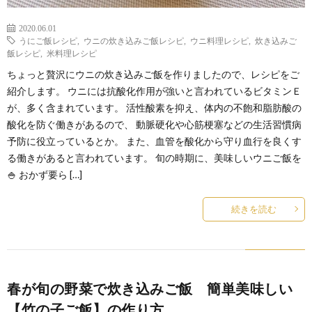
2020.06.01
うにご飯レシピ
,
ウニの炊き込みご飯レシピ
,
ウニ料理レシピ
,
炊き込みご
飯レシピ
,
米料理レシピ
ちょっと贅沢にウニの炊き込みご飯を作りましたので、レシピをご
紹介します。 ウニには抗酸化作用が強いと言われているビタミンＥ
が、多く含まれています。 活性酸素を抑え、体内の不飽和脂肪酸の
酸化を防ぐ働きがあるので、 動脈硬化や心筋梗塞などの生活習慣病
予防に役立っているとか。 また、血管を酸化から守り血行を良くす
る働きがあると言われています。 旬の時期に、美味しいウニご飯を
🍚 おかず要ら […]
続きを読む
春が旬の野菜で炊き込みご飯 簡単美味しい
【竹の子ご飯】の作り方