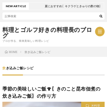
NEW ARTICLE
夏におすすめ〖キクラゲときゅりの酢の物〗
料理とゴルフ好きの料理長のブロ
グ
プロが作る、簡単美味しい料理レシピ
炊き込みご飯レシピ
HOME
お
炊き込みご飯レシピ
問
プ
い
ラ
季節の美味しいご飯🍄〖きのこと昆布佃煮の
炊き込みご飯〗の作り方
合
イ
米料理