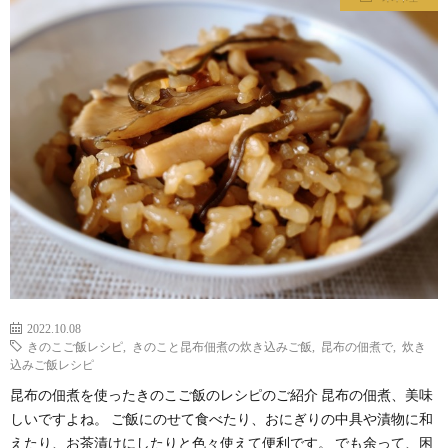
わ
バ
せ
シ
ー
ポ
リ
シ
2022.10.08
ー
きのこご飯レシピ
,
きのこと昆布佃煮の炊き込みご飯
,
昆布の佃煮で
,
炊き
込みご飯レシピ
昆布の佃煮を使ったきのこご飯のレシピのご紹介 昆布の佃煮、美味
しいですよね。 ご飯にのせて食べたり、おにぎりの中具や漬物に和
えたり、お茶漬けにしたりと色々使えて便利です。 でも余って、困