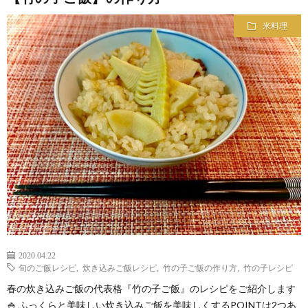
米料理
2020.04.22
旬のご飯レシピ
,
炊き込みご飯レシピ
,
竹の子ご飯の作り方
,
竹の子レシピ
春の炊き込みご飯の代表格『竹の子ご飯』のレシピをご紹介します
🍚 ふっくらと美味しい炊き込みご飯を美味しくするPOINTは2つあ