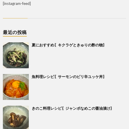
[instagram-feed]
最近の投稿
夏におすすめ〖キクラゲときゅりの酢の物〗
魚料理レシピ〖サーモンのピリ辛ユッケ丼〗
きのこ料理レシピ〖ジャンボなめこの醤油漬け〗