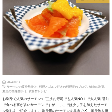
わ
バ
せ
シ
ー
ポ
リ
シ
2024.09.14
ー
サーモンの黄身酢掛け
,
料理とゴルフ好きの料理長のブログ
,
鮮魚の副菜
,
鮮魚の黄身酢掛け
,
黄身酢レシピ
お刺身で人気のサーモン<゜)))彡お寿司でも人気NO１で大人気❕ 醤油
で食べる事が多いサーモンですが、ここでは少し手を加えたサーモ
ン刺しをご紹介します。 刺身用のサーモンを昆布で〆、黄身酢を掛