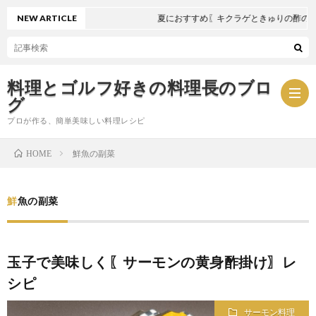
NEW ARTICLE
夏におすすめ〖キクラゲときゅりの酢の物〗
料理とゴルフ好きの料理長のブロ
グ
プロが作る、簡単美味しい料理レシピ
鮮魚の副菜
HOME
お
鮮魚の副菜
問
プ
い
ラ
玉子で美味しく〖サーモンの黄身酢掛け〗レ
シピ
合
イ
サーモン料理