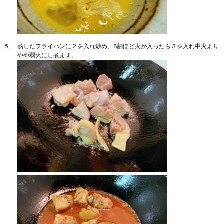
熱したフライパンに２を入れ炒め、8割ほど火が入ったら３を入れ中火より
やや弱火にし煮ます。