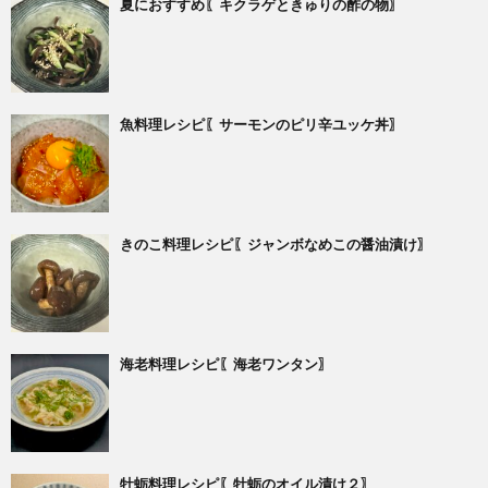
夏におすすめ〖キクラゲときゅりの酢の物〗
魚料理レシピ〖サーモンのピリ辛ユッケ丼〗
きのこ料理レシピ〖ジャンボなめこの醤油漬け〗
海老料理レシピ〖海老ワンタン〗
牡蛎料理レシピ〖牡蛎のオイル漬け２〗