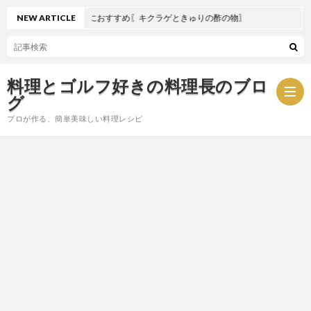
NEW ARTICLE
夏におすすめ〖キクラゲときゅりの酢の物〗
料理とゴルフ好きの料理長のブロ
グ
プロが作る、簡単美味しい料理レシピ
お
問
プ
い
ラ
合
イ