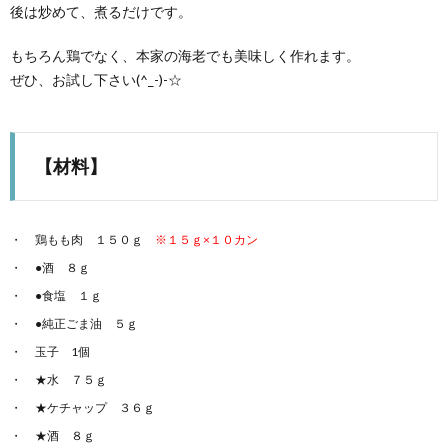
後は炒めて、煮るだけです。
もちろん鶏でなく、本家の海老でも美味しく作れます。
ぜひ、お試し下さい(^_-)-☆
【材料】
鶏もも肉 １５０ｇ
※１５ｇ×１０カン
●酒 ８ｇ
●食塩 １ｇ
●純正ごま油 ５ｇ
玉子 1個
★水 ７５ｇ
★ケチャップ ３６ｇ
★酒 ８ｇ