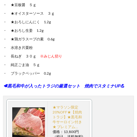
★豆板醤 ５ｇ
★オイスターソース ３ｇ
★おろしにんにく 1.2g
★おろし生姜 1.2g
★鶏ガラスープの素 0.6g
水溶き片栗粉
長ねぎ ３０ｇ
※みじん切り
純正ごま油 ５ｇ
ブラックペッパー 0.2g
🥩黒毛和牛が入ったトラジの厳選セット 焼肉でスタミナUP💪
★マラソン限定
20%OFF★【焼肉
トラジ】★黒毛和
牛サーロイン付き
★ プレミアム…
価格：13,800円
（税込、送料無料)