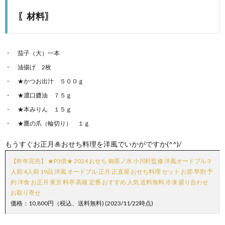
〖材料〗
茄子（大）一本
油揚げ 2枚
★かつお出汁 ５００ｇ
★濃口醬油 ７５ｇ
★本みりん １５ｇ
★鷹の爪（輪切り） １ｇ
もうすぐお正月🎍おせち料理を洋風でいかがですか(^^)/
【昨年完売】 ★P3倍★ 2024 おせち 御茶ノ水 小川軒監修 洋風オードブル 3
人前 4人前 19品 洋風 オードブル 正月 正直屋 おせち料理 セット お節 早割 予
約 洋食 お正月 東京 料亭 高級 定番 おすすめ 人気 送料無料 冷凍 盛り合わせ
お取り寄せ
価格：10,800円（税込、送料無料) (2023/11/22時点)