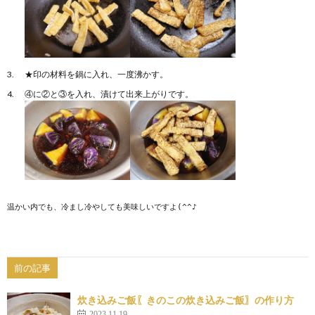
★印の材料を鍋に入れ、一度沸かす。
④に②と③を入れ、漬けて出来上がりです。
温かい内でも、冷まし冷やしても美味しいですよ(^^♪
前の記事
炊き込みご飯〖きのこの炊き込みご飯〗の作り方
2023.11.19