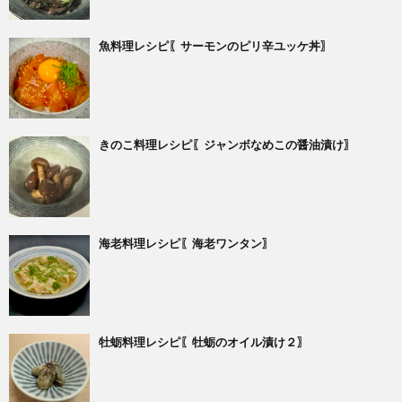
魚料理レシピ〖サーモンのピリ辛ユッケ丼〗
きのこ料理レシピ〖ジャンボなめこの醤油漬け〗
海老料理レシピ〖海老ワンタン〗
牡蛎料理レシピ〖牡蛎のオイル漬け２〗