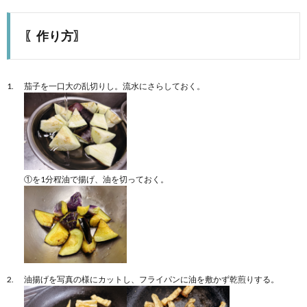
〖作り方〗
茄子を一口大の乱切りし。流水にさらしておく。
①を1分程油で揚げ、油を切っておく。
油揚げを写真の様にカットし、フライパンに油を敷かず乾煎りする。