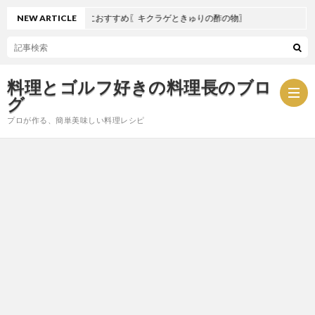
NEW ARTICLE
夏におすすめ〖キクラゲときゅりの酢の物〗
料理とゴルフ好きの料理長のブロ
グ
プロが作る、簡単美味しい料理レシピ
お
問
プ
い
ラ
合
イ