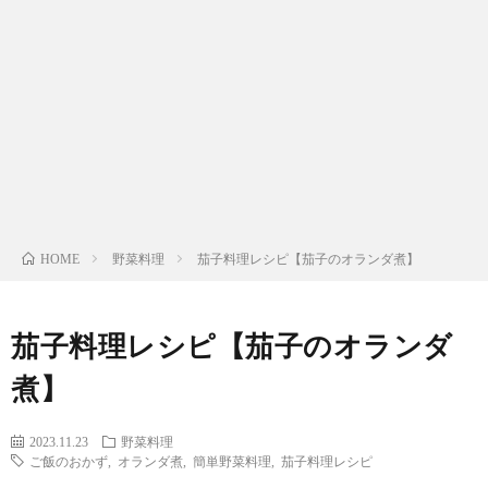
わ
バ
せ
シ
ー
ポ
リ
野菜料理
茄子料理レシピ【茄子のオランダ煮】
HOME
シ
茄子料理レシピ【茄子のオランダ
ー
煮】
2023.11.23
野菜料理
ご飯のおかず
,
オランダ煮
,
簡単野菜料理
,
茄子料理レシピ