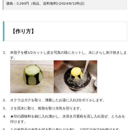
価格：3,280円（税込、送料無料) (2024/8/12時点)
【作り方】
米茄子を横1/2カットし皮を写真の様にカットし、水にさらし灰汁抜きしま
す。
オクラはガクを取り、沸騰したお湯に入れ2分ボイルします。
２を流水に取り、粗熱を取り水気を切ります。
★印の調味料を鍋に入れ沸かし、水溶き片栗粉を流し入れ混ぜ、とろみを
付けます。
１の米茄子の水気を拭き取り串などを刺し、175℃の油で3分揚げます。