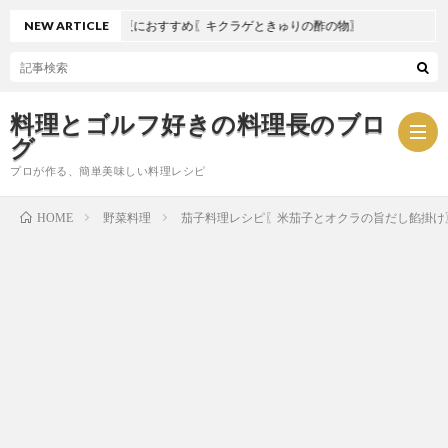
NEW ARTICLE
夏におすすめ〖キクラゲときゅりの酢の物〗
料理とゴルフ好きの料理長のブロ
グ
プロが作る、簡単美味しい料理レシピ
野菜料理
茄子料理レシピ〖米茄子とオクラの旨だし餡掛け
HOME
お
問
プ
い
ラ
合
イ