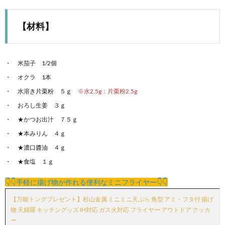
【材料】
米茄子 1/2個
オクラ 1本
水溶き片栗粉 ５ｇ
※水2.5g：片栗粉2.5g
おろし生姜 ３ｇ
★かつお出汁 ７５ｇ
★本みりん ４ｇ
★濃口醬油 ４ｇ
★食塩 １ｇ
👇👇手軽に揚げ物が作れる便利なミニフライヤー👇👇
【万能トングプレゼント】杉山金属 ミニミニ天ぷら 角型 アミ・フタ付 揚げ
物 天婦羅 キッチングッズ IH対応 ガス火対応 フライヤー アウトドア クッカ
ー