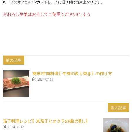
３のオクラを1/2カットし、７に盛り付け出来上がりです。
※おろし生姜はおろしてご使用ください(^_-)-☆
前の記事
簡単❕牛肉料理〖牛肉の炙り焼き〗の作り方
2024.07.18
次の記事
茄子料理レシピ〖米茄子とオクラの揚げ浸し〗
2024.08.17