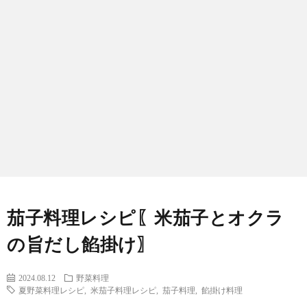
わ
バ
せ
シ
ー
ポ
リ
シ
茄子料理レシピ〖米茄子とオクラ
ー
の旨だし餡掛け〗
2024.08.12
野菜料理
夏野菜料理レシピ
,
米茄子料理レシピ
,
茄子料理
,
餡掛け料理