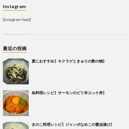
Instagram
[instagram-feed]
最近の投稿
夏におすすめ〖キクラゲときゅりの酢の物〗
魚料理レシピ〖サーモンのピリ辛ユッケ丼〗
きのこ料理レシピ〖ジャンボなめこの醤油漬け〗