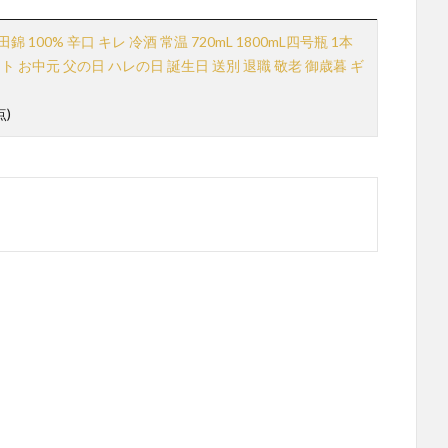
100% 辛口 キレ 冷酒 常温 720mL 1800mL四号瓶 1本
ント お中元 父の日 ハレの日 誕生日 送別 退職 敬老 御歳暮 ギ
点)
。