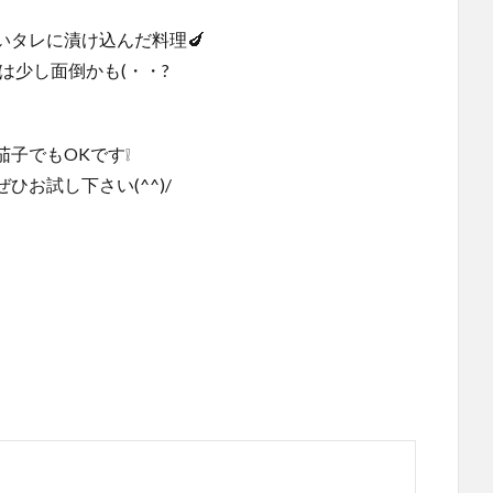
タレに漬け込んだ料理🍆
は少し面倒かも(・・?
子でもOKです❕
お試し下さい(^^)/