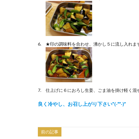
★印の調味料を合わせ、沸かし５に流し入れま
仕上げに６におろし生姜、ごま油を掛け軽く混
良く冷やし、お召し上がり下さい”(-“”-)”
前の記事