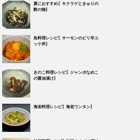
夏におすすめ〖キクラゲときゅりの
酢の物〗
魚料理レシピ〖サーモンのピリ辛ユ
ッケ丼〗
きのこ料理レシピ〖ジャンボなめこ
の醤油漬け〗
海老料理レシピ〖海老ワンタン〗