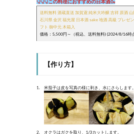
👇👇👇この料理におすすめの日本酒🍶
送料無料 酒蔵直送 加賀鳶 純米大吟醸 吉祥 原酒 山田錦 
石川県 金沢 福光屋 日本酒 sake 地酒 高級 プレゼ
フト 御中元 木箱入
価格：5,500円～（税込、送料無料) (2024/8/16時
【作り方】
米茄子は皮を写真の様に剥き、水にさらします
オクラはガクを取り、1/3カットします。