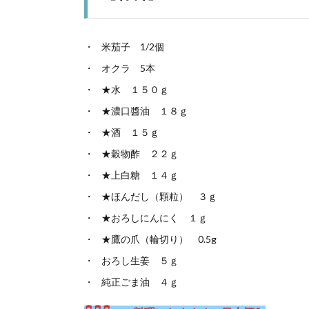
米茄子 1/2個
オクラ 5本
★水 １５０ｇ
★濃口醬油 １８ｇ
★酒 １５ｇ
★穀物酢 ２２ｇ
★上白糖 １４ｇ
★ほんだし（顆粒） ３ｇ
★おろしにんにく １ｇ
★鷹の爪（輪切り） 0.5g
おろし生姜 ５ｇ
純正ごま油 ４ｇ