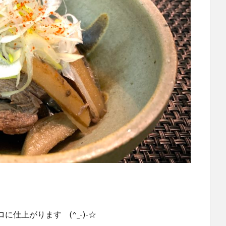
。
上がります (^_-)-☆