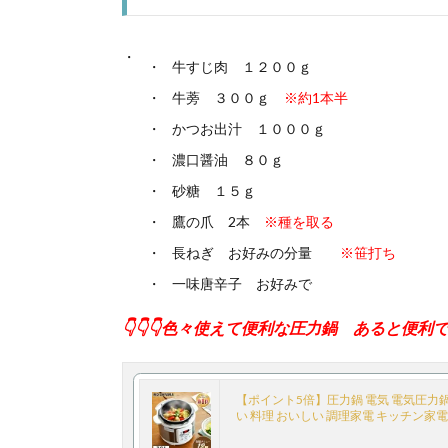
牛すじ肉 １２００ｇ
牛蒡 ３００ｇ
※約1本半
かつお出汁 １０００ｇ
濃口醤油 ８０ｇ
砂糖 １５ｇ
鷹の爪 2本
※種を取る
長ねぎ お好みの分量
※笹打ち
一味唐辛子 お好みで
👇👇👇色々使えて便利な圧力鍋 あると便利です
【ポイント5倍】圧力鍋 電気 電気圧力鍋 3.
い 料理 おいしい 調理家電 キッチン家