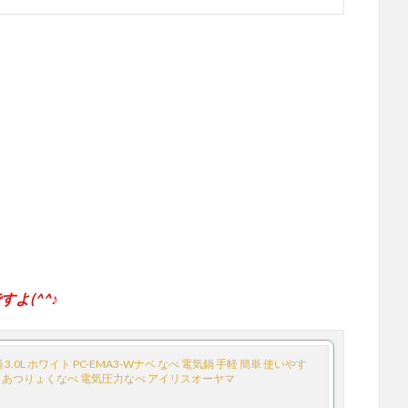
よ(^^♪
0L ホワイト PC-EMA3-Wナベ なべ 電気鍋 手軽 簡単 使いやす
電 あつりょくなべ 電気圧力なべ アイリスオーヤマ