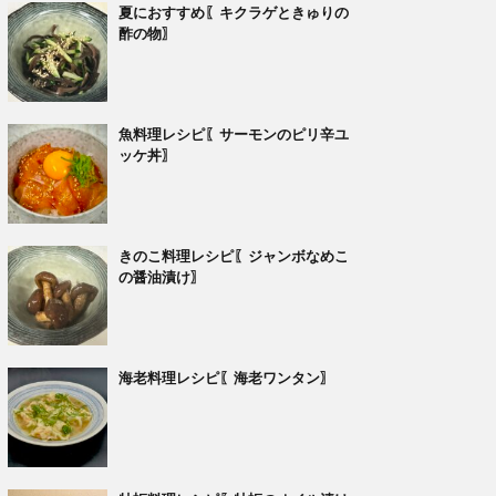
夏におすすめ〖キクラゲときゅりの
酢の物〗
魚料理レシピ〖サーモンのピリ辛ユ
ッケ丼〗
きのこ料理レシピ〖ジャンボなめこ
の醤油漬け〗
海老料理レシピ〖海老ワンタン〗