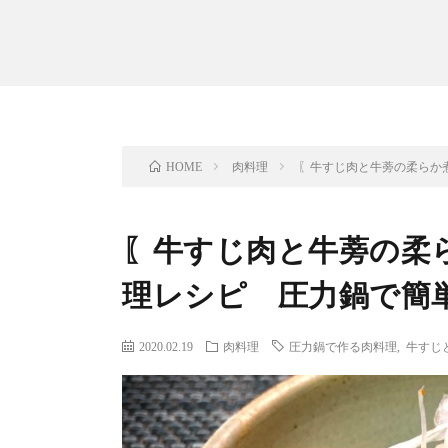
肉料理
〖牛すじ肉と牛蒡の柔らか
HOME
〖牛すじ肉と牛蒡の柔
理レシピ 圧力鍋で簡
2020.02.19
肉料理
圧力鍋で作る肉料理
,
牛すじ