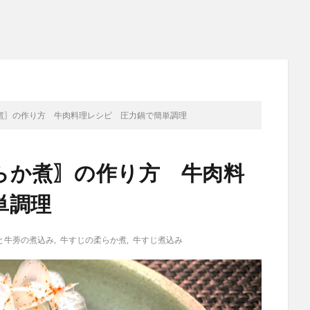
煮〗の作り方 牛肉料理レシピ 圧力鍋で簡単調理
らか煮〗の作り方 牛肉料
単調理
と牛蒡の煮込み
,
牛すじの柔らか煮
,
牛すじ煮込み