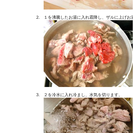
１を沸騰したお湯に入れ霜降し、ザルに上げお
２を冷水に入れ冷まし、水気を切ります。