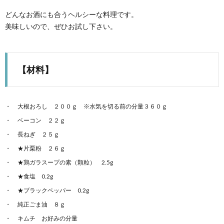
どんなお酒にも合うヘルシーな料理です。
美味しいので、ぜひお試し下さい。
【材料】
大根おろし ２００ｇ ※水気を切る前の分量３６０ｇ
ベーコン ２２ｇ
長ねぎ ２５ｇ
★片栗粉 ２６ｇ
★鶏ガラスープの素（顆粒） 2.5g
★食塩 0.2g
★ブラックペッパー 0.2g
純正ごま油 ８ｇ
キムチ お好みの分量