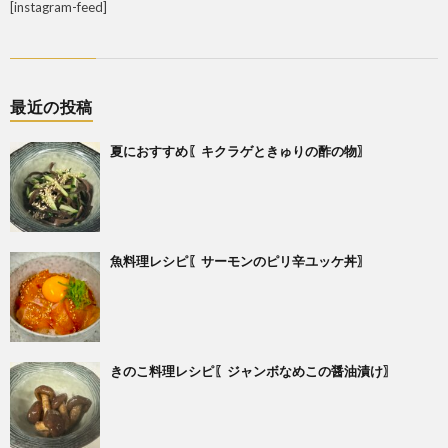
[instagram-feed]
最近の投稿
夏におすすめ〖キクラゲときゅりの酢の物〗
魚料理レシピ〖サーモンのピリ辛ユッケ丼〗
きのこ料理レシピ〖ジャンボなめこの醤油漬け〗