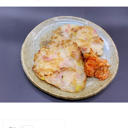
わ
バ
せ
シ
ー
ポ
リ
シ
ー