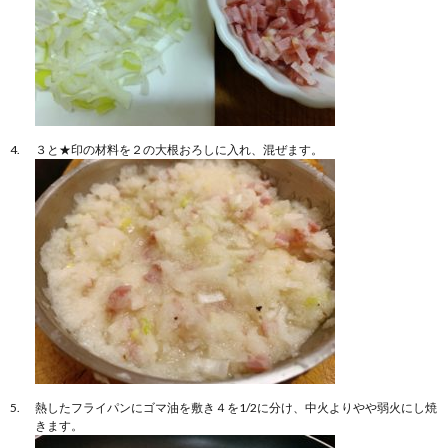
３と★印の材料を２の大根おろしに入れ、混ぜます。
熱したフライパンにゴマ油を敷き４を1/2に分け、中火よりやや弱火にし焼
きます。