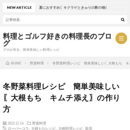
NEW ARTICLE
夏におすすめ〖キクラゲときゅりの酢の物〗
料理とゴルフ好きの料理長のブロ
グ
プロが作る、簡単美味しい料理レシピ
野菜料理
冬野菜料理レシピ 簡単美味しい〖大根もち キ
HOME
お
冬野菜料理レシピ 簡単美味しい
問
プ
〖大根もち キムチ添え〗の作り
い
ラ
方
合
イ
2022.12.14
野菜料理
ローバーコウ
,
大根もちレシピ
,
大根料理レシピ
,
飲茶