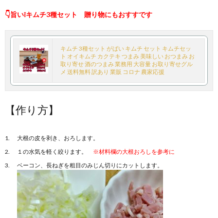
👇旨い❕キムチ3種セット 贈り物にもおすすです
キムチ 3種セット がばい キムチ セット キムチセッ
ト オイキムチ カクテキ つまみ 美味しい おつまみ お
取り寄せ 酒のつまみ 業務用 大容量 お取り寄せグル
メ 送料無料 訳あり 業販 コロナ 農家応援
【作り方】
大根の皮を剥き、おろします。
１の水気を軽く絞ります。
※材料欄の大根おろしを参考に
ベーコン、長ねぎを粗目のみじん切りにカットします。