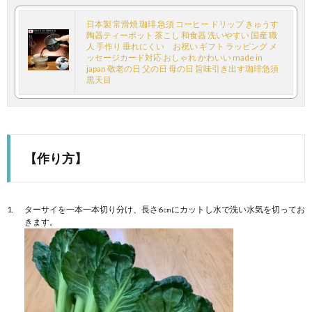
日本製 常滑焼 珈琲 急須 コーヒー ドリップ きゅうす
陶器ティーポット 茶こし 和食器 洗いやすい 国産 職
人 手作り 垂れにくい お祝い ギフト ラッピング メ
ッセージカード対応 おしゃれ かわいい made in
japan 敬老の日 父の日 母の日 旨味引き出す珈琲急須
黒天目
【作り方】
ターサイを一本一本切り分け、長さ6㎝にカットし水で洗い水気を切ってお
きます。