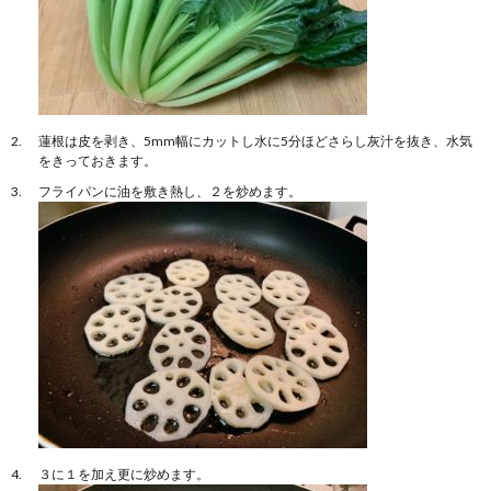
蓮根は皮を剥き、5mm幅にカットし水に5分ほどさらし灰汁を抜き、水気
をきっておきます。
フライパンに油を敷き熱し、２を炒めます。
３に１を加え更に炒めます。