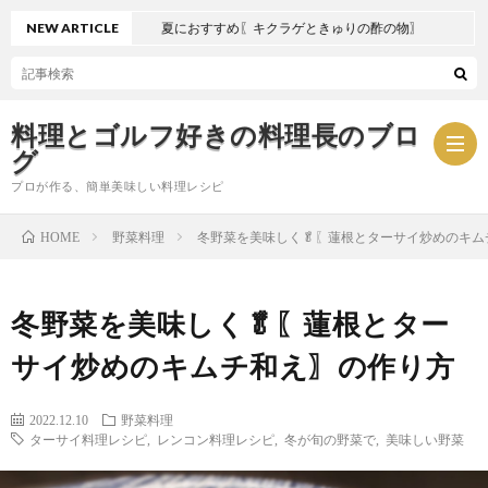
NEW ARTICLE
夏におすすめ〖キクラゲときゅりの酢の物〗
料理とゴルフ好きの料理長のブロ
グ
プロが作る、簡単美味しい料理レシピ
野菜料理
冬野菜を美味しく🥬〖蓮根とターサイ炒めのキ
HOME
お
冬野菜を美味しく🥬〖蓮根とター
問
プ
サイ炒めのキムチ和え〗の作り方
い
ラ
2022.12.10
野菜料理
合
イ
ターサイ料理レシピ
,
レンコン料理レシピ
,
冬が旬の野菜で
,
美味しい野菜