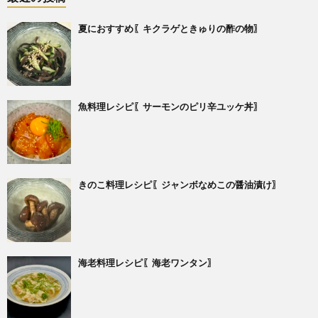
夏におすすめ〖キクラゲときゅりの酢の物〗
魚料理レシピ〖サーモンのピリ辛ユッケ丼〗
きのこ料理レシピ〖ジャンボなめこの醤油漬け〗
海老料理レシピ〖海老ワンタン〗