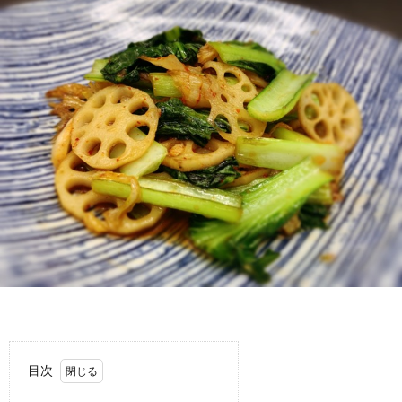
わ
バ
せ
シ
ー
ポ
リ
シ
ー
目次