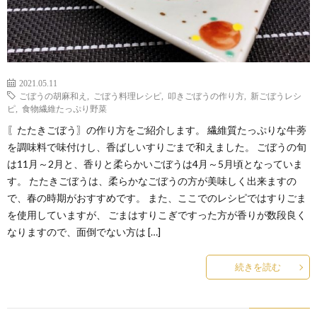
2021.05.11
ごぼうの胡麻和え
,
ごぼう料理レシピ
,
叩きごぼうの作り方
,
新ごぼうレシ
ピ
,
食物繊維たっぷり野菜
〖たたきごぼう〗の作り方をご紹介します。 繊維質たっぷりな牛蒡
を調味料で味付けし、香ばしいすりごまで和えました。 ごぼうの旬
は11月～2月と、香りと柔らかいごぼうは4月～5月頃となっていま
す。 たたきごぼうは、柔らかなごぼうの方が美味しく出来ますの
で、春の時期がおすすめです。 また、ここでのレシピではすりごま
を使用していますが、 ごまはすりこぎですった方が香りが数段良く
なりますので、面倒でない方は […]
続きを読む