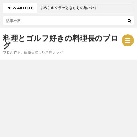
NEW ARTICLE
夏におすすめ〖キクラゲときゅりの酢の物〗
料理とゴルフ好きの料理長のブロ
グ
プロが作る、簡単美味しい料理レシピ
お
問
プ
い
ラ
合
イ