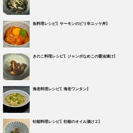
魚料理レシピ〖サーモンのピリ辛ユッケ丼〗
きのこ料理レシピ〖ジャンボなめこの醤油漬け〗
海老料理レシピ〖海老ワンタン〗
牡蛎料理レシピ〖牡蛎のオイル漬け２〗