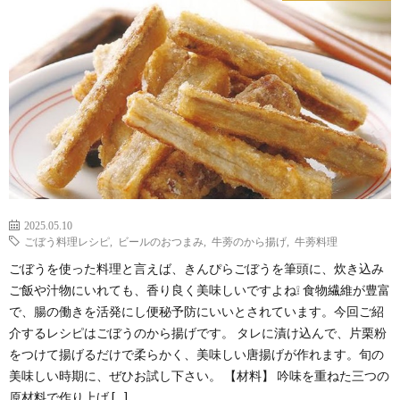
2025.05.10
ごぼう料理レシピ
,
ビールのおつまみ
,
牛蒡のから揚げ
,
牛蒡料理
ごぼうを使った料理と言えば、きんぴらごぼうを筆頭に、炊き込み
ご飯や汁物にいれても、香り良く美味しいですよね❕ 食物繊維が豊富
で、腸の働きを活発にし便秘予防にいいとされています。今回ご紹
介するレシピはごぼうのから揚げです。 タレに漬け込んで、片栗粉
をつけて揚げるだけで柔らかく、美味しい唐揚げが作れます。旬の
美味しい時期に、ぜひお試し下さい。 【材料】 吟味を重ねた三つの
原材料で作り上げ […]