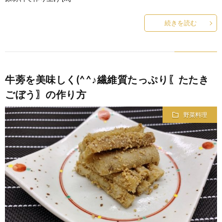
続きを読む
牛蒡を美味しく(^^♪繊維質たっぷり〖たたき
ごぼう〗の作り方
野菜料理