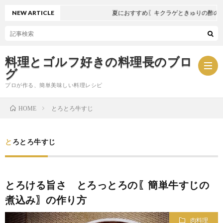
NEW ARTICLE
夏におすすめ〖キクラゲときゅりの酢の物
料理とゴルフ好きの料理長のブロ
グ
プロが作る、簡単美味しい料理レシピ
とろとろ牛すじ
HOME
お
とろとろ牛すじ
問
プ
い
ラ
とろける旨さ とろっとろの〖簡単牛すじの
煮込み〗の作り方
合
イ
肉料理