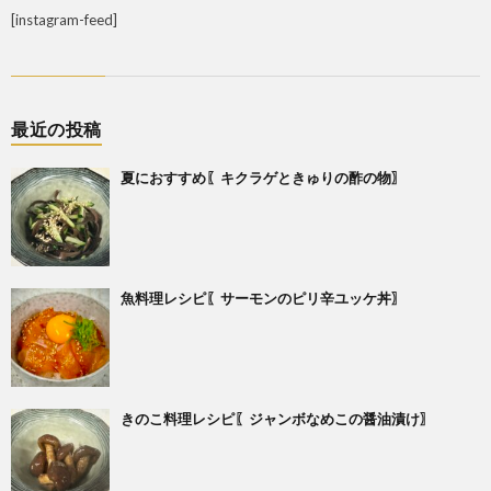
[instagram-feed]
最近の投稿
夏におすすめ〖キクラゲときゅりの酢の物〗
魚料理レシピ〖サーモンのピリ辛ユッケ丼〗
きのこ料理レシピ〖ジャンボなめこの醤油漬け〗