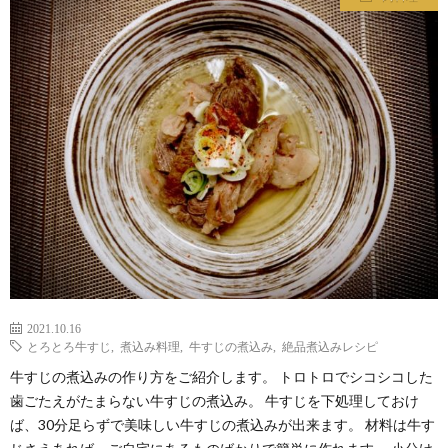
わ
バ
せ
シ
ー
ポ
リ
シ
2021.10.16
ー
とろとろ牛すじ
,
煮込み料理
,
牛すじの煮込み
,
絶品煮込みレシピ
牛すじの煮込みの作り方をご紹介します。 トロトロでシコシコした
歯ごたえがたまらない牛すじの煮込み。 牛すじを下処理しておけ
ば、30分足らずで美味しい牛すじの煮込みが出来ます。 材料は牛す