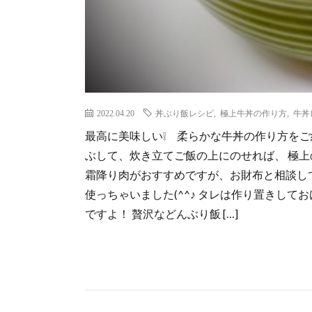
2022.04.20
丼ぶり飯レシピ
,
極上牛丼の作り方
,
牛丼
最高に美味しい❕ 柔らかな牛丼の作り方をご
ぶして、炊き立てご飯の上にのせれば、 極上
霜降り肉がおすすめですが、お財布と相談し
使っちゃいました(^^♪ タレは作り置きし
ですよ！ 贅沢などんぶり飯 […]