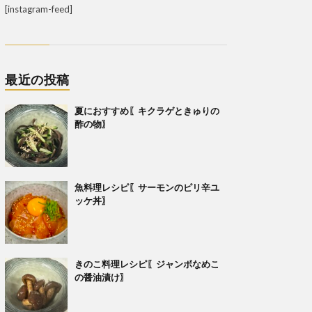
[instagram-feed]
最近の投稿
夏におすすめ〖キクラゲときゅりの
酢の物〗
魚料理レシピ〖サーモンのピリ辛ユ
ッケ丼〗
きのこ料理レシピ〖ジャンボなめこ
の醤油漬け〗