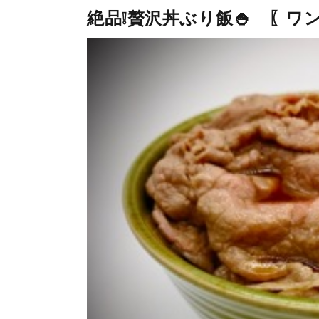
絶品❕贅沢丼ぶり飯🍚 〖