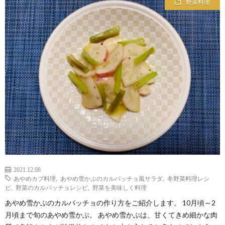
野菜料理
2021.12.08
あやめカブ料理
,
あやめ雪かぶのカルパッチョ風サラダ
,
冬野菜料理レシ
ピ
,
野菜のカルパッチョレシピ
,
野菜を美味しく料理
あやめ雪かぶのカルパッチョの作り方をご紹介します。 10月頃～2
月頃まで旬のあやめ雪かぶ。 あやめ雪かぶは、甘くてきめ細かな肉