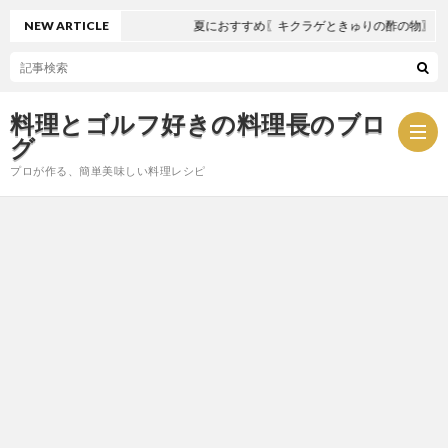
NEW ARTICLE
夏におすすめ〖キクラゲときゅりの酢の物〗
料理とゴルフ好きの料理長のブロ
グ
プロが作る、簡単美味しい料理レシピ
お
問
プ
い
ラ
合
イ