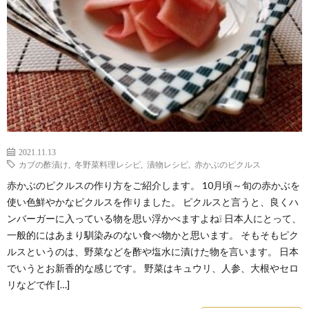
2021.11.13
カブの酢漬け
,
冬野菜料理レシピ
,
漬物レシピ
,
赤かぶのピクルス
赤かぶのピクルスの作り方をご紹介します。 10月頃～旬の赤かぶを
使い色鮮やかなピクルスを作りました。 ピクルスと言うと、良くハ
ンバーガーに入っている物を思い浮かべますよね❕ 日本人にとって、
一般的にはあまり馴染みのない食べ物かと思います。 そもそもピク
ルスというのは、野菜などを酢や塩水に漬けた物を言います。 日本
でいうとお新香的な感じです。 野菜はキュウリ、人参、大根やセロ
リなどで作 […]