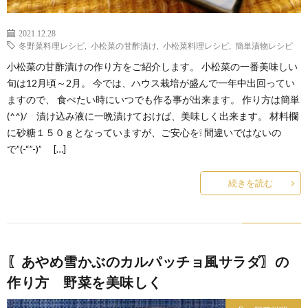
2021.12.28
冬野菜料理レシピ
,
小松菜の甘酢漬け
,
小松菜料理レシピ
,
簡単漬物レシピ
小松菜の甘酢漬けの作り方をご紹介します。 小松菜の一番美味しい
旬は12月頃～2月。 今では、ハウス栽培が盛んで一年中出回ってい
ますので、 食べたい時にいつでも作る事が出来ます。 作り方は簡単
(^^)/ 漬け込み液に一晩漬けておけば、美味しく出来ます。 材料欄
に砂糖１５０ｇとなっていますが、ご安心を❕ 間違いではないの
で”(-“”-)” […]
続きを読む
〖あやめ雪かぶのカルパッチョ風サラダ〗の
作り方 野菜を美味しく