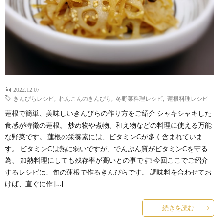
2022.12.07
きんぴらレシピ
,
れんこんのきんぴら
,
冬野菜料理レシピ
,
蓮根料理レシピ
蓮根で簡単、美味しいきんぴらの作り方をご紹介 シャキシャキした
食感が特徴の蓮根。 炒め物や煮物、和え物などの料理に使える万能
な野菜です。 蓮根の栄養素には、ビタミンCが多く含まれていま
す。 ビタミンCは熱に弱いですが、でんぷん質がビタミンCを守る
為、 加熱料理にしても残存率が高いとの事です❕ 今回ここでご紹介
するレシピは、旬の蓮根で作るきんぴらです。 調味料を合わせてお
けば、直ぐに作 […]
続きを読む