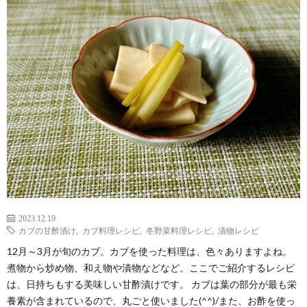
2023.12.19
カブの甘酢漬け
,
カブ料理レシピ
,
冬野菜料理レシピ
,
漬物レシピ
12月～3月が旬のカブ。カブを使った料理は、色々ありますよね。
煮物から炒め物、和え物や漬物などなど。ここでご紹介するレシピ
は、日持ちもする美味しい甘酢漬けです。 カブは葉の部分が最も栄
養素が含まれているので、丸ごと使いました(^^)/また、お酢を使っ