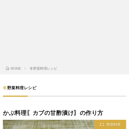
わ
バ
せ
シ
ー
ポ
リ
冬野菜料理レシピ
HOME
シ
冬野菜料理レシピ
ー
かぶ料理〖カブの甘酢漬け〗の作り方
野菜料理