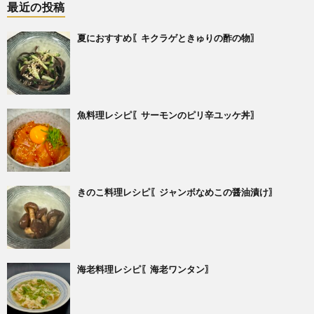
最近の投稿
夏におすすめ〖キクラゲときゅりの酢の物〗
魚料理レシピ〖サーモンのピリ辛ユッケ丼〗
きのこ料理レシピ〖ジャンボなめこの醤油漬け〗
海老料理レシピ〖海老ワンタン〗