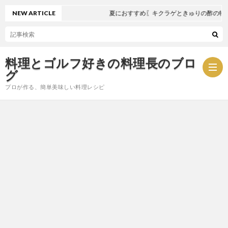
NEW ARTICLE
夏におすすめ〖キクラゲときゅりの酢の物〗
料理とゴルフ好きの料理長のブロ
グ
プロが作る、簡単美味しい料理レシピ
お
問
プ
い
ラ
合
イ