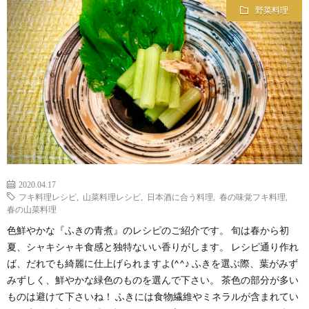
野菜料理
2020.04.17
フキ料理レシピ
,
山菜料理レシピ
,
日本酒に合う料理
,
春の味覚フキ料理
,
春の山菜料理
色鮮やかな『ふきの青煮』のレシピのご紹介です。 旬は春から初
夏、シャキシャキ食感と独特ないい香りがします。 レシピ通り作れ
ば、だれでも綺麗に仕上げられますよ(^^♪ ふきを選ぶ際、葉がみず
みずしく、鮮やかな緑色のものを選んで下さい。 茶色の部分が多い
ものは避けて下さいね！ ふきには食物繊維やミネラルが含まれてい