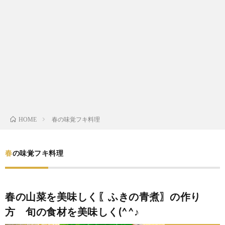
わ
バ
せ
シ
ー
ポ
リ
春の味覚フキ料理
HOME
シ
春の味覚フキ料理
ー
春の山菜を美味しく〖ふきの青煮〗の作り
方 旬の食材を美味しく(^^♪