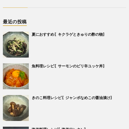
最近の投稿
夏におすすめ〖キクラゲときゅりの酢の物〗
魚料理レシピ〖サーモンのピリ辛ユッケ丼〗
きのこ料理レシピ〖ジャンボなめこの醤油漬け〗