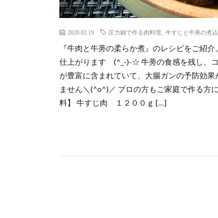
2020.02.19
圧力鍋で作る肉料理
,
牛すじと牛蒡の煮込
『牛肉と牛蒡の柔らか煮』のレシピをご紹介
仕上がります (^_-)-☆ 牛蒡の食感を残
が豊富に含まれていて、大腸ガンの予防効果
ません＼(^o^)／ プロの方もご家庭で作る方
料】 牛すじ肉 １２００ｇ […]