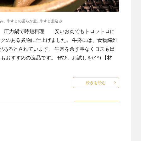
み
,
牛すじの柔らか煮
,
牛すじ煮込み
。 圧力鍋で時短料理 安いお肉でもトロットロに
し、コクのある煮物に仕上げました。 牛蒡には、食物繊維
があるとされています。 牛肉を余す事なくロスも出
にもおすすめの逸品です。 ぜひ、お試しを(^^) 【材
続きを読む