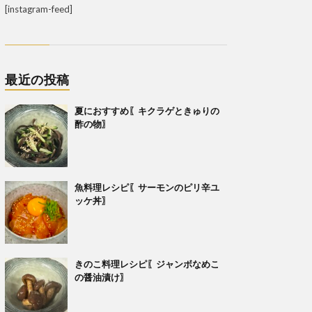
[instagram-feed]
最近の投稿
夏におすすめ〖キクラゲときゅりの
酢の物〗
魚料理レシピ〖サーモンのピリ辛ユ
ッケ丼〗
きのこ料理レシピ〖ジャンボなめこ
の醤油漬け〗